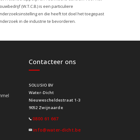
ouwbedrijf (W.T.C.B.) is een particuliere
nderzoeksinstelling en die heeft tot doel het toegepast
nderzoek in de industrie te bevorderen.
Contacteer ons
SOLUSIO BV
Water-Dicht
mmel
Nieuwescheldestraat 1-3
9052 Zwijnaarde
0800 61 667
info@water-dicht.be