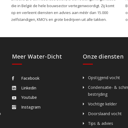
die in België de hele bouwsector vertegenwoordigt. Zij komt
B
op en verleent diensten en advies aan méér dan 15.000
o
zelfstandigen, KMO’s en grote bedrijven uit alle takken.
o
Meer Water-Dicht
Onze diensten
Opstijgend vocht
Facebook
Condensatie- & schi
Linkedin
bestrijding
Youtube
Vochtige kelder
Instagram
n
Doorslaand vocht
Tips & advies