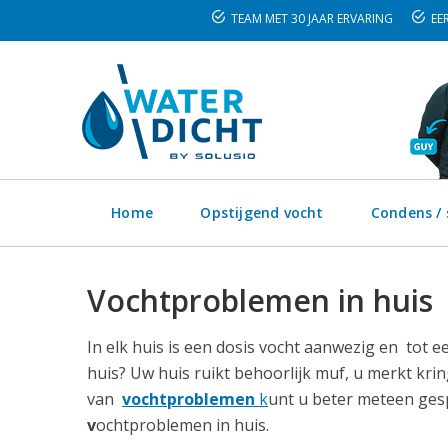
TEAM MET 30 JAAR ERVARING
EER
Home
Opstijgend vocht
Condens /
Vochtproblemen in huis
In elk huis is een dosis vocht aanwezig en tot 
huis? Uw huis ruikt behoorlijk muf, u merkt kr
van
vochtproblemen
k
unt u beter meteen gesp
v
ochtproblemen in huis.