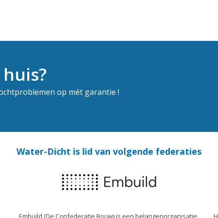
 huis?
vochtproblemen op mét garantie !
Water-Dicht is lid van volgende federaties
Embuild (De Confederatie Bouw) is een belangenorganisatie
H