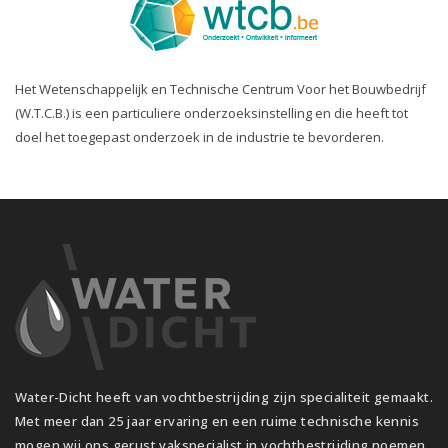
Het Wetenschappelijk en Technische Centrum Voor het Bouwbedrijf
(W.T.C.B.) is een particuliere onderzoeksinstelling en die heeft tot
doel het toegepast onderzoek in de industrie te bevorderen.
Water-Dicht heeft van vochtbestrijding zijn specialiteit gemaakt.
Met meer dan 25 jaar ervaring en een ruime technische kennis
mogen wij ons gerust vakspecialist in vochtbestrijding noemen.