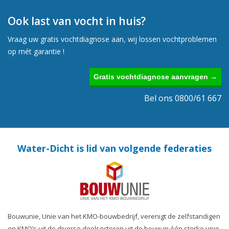
Ook last van vocht in huis?
Vraag uw gratis vochtdiagnose aan, wij lossen vochtproblemen
op mét garantie !
Gratis vochtdiagnose aanvragen →
Bel ons 0800/61 667
Water-Dicht is lid van volgende federaties
Bouwunie, Unie van het KMO-bouwbedrijf, verenigt de zelfstandigen
en KMO’s uit de diverse deelsectoren uit de bouw in één sterke unie.