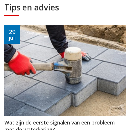
Tips en advies
29
juli
Wat zijn de eerste signalen van een probleem
met de waterkering?