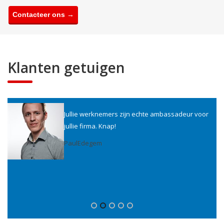
Contacteer ons →
Klanten getuigen
Jullie werknemers zijn echte ambassadeur voor
jullie firma. Knap!
Paul
Edegem