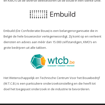
en KMO’s uit de diverse deelsectoren uit de bouw in één sterke unie.
Embuild (De Confederatie Bouw) is een belangenorganisatie die in
België de hele bouwsector vertegenwoordigt. Zij komt op en verleent
diensten en advies aan méér dan 15.000 zelfstandigen, KMO’s en
grote bedrijven uit alle takken.
Het Wetenschappelijk en Technische Centrum Voor het Bouwbedrijf
(W.T.C.B.) is een particuliere onderzoeksinstelling en die heeft tot
doel het toegepast onderzoek in de industrie te bevorderen.