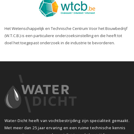
Het Wetenschappelijk en Technische Centrum Voor het Bouwbedrijf
(W.T.C.B.) is een particuliere onderzoeksinstelling en die heeft tot
doel het toegepast onderzoek in de industrie te bevorderen.
Water-Dicht heeft van vochtbestrijding zijn specialiteit gemaakt.
Met meer dan 25 jaar ervaring en een ruime technische kennis