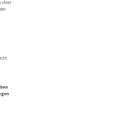
 vloer
rder
icht
 ben
tegen