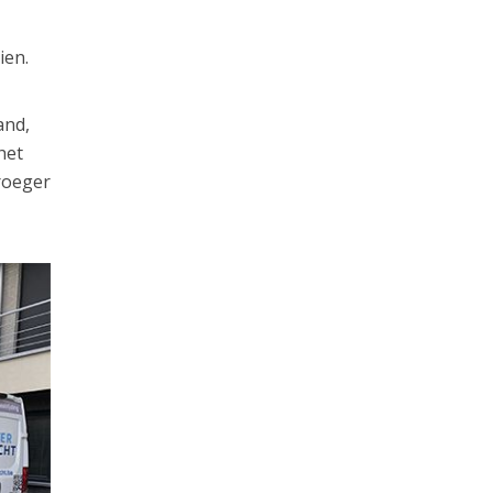
ien.
and,
het
vroeger