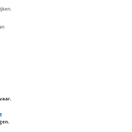
jken.
an
vaar.
e
gen.