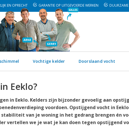
LIJK EN OPRECHT
GARANTIE OP UITGEVOERDE WERKEN
DUURZAME 
 schimmel
Vochtige kelder
Doorslaand vocht
in Eeklo?
en in Eeklo. Kelders zijn bijzonder gevoelig aan opstij
 benedenverdieping voordoen. Opstijgend vocht in Eeklo
 stabiliteit van je woning in het gedrang brengen én vo
r vertellen we je wat je kan doen tegen opstijgend vo