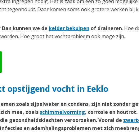
extra ingrepen nodig. Het is zaak om een zo goed mogelijke
ocht tegenhoudt. Daar komen soms ook grotere werken bij ki
r? Dan kunnen we de
kelder bekuipen
of draineren
. Hoe d
 worden. Hoe groot het vochtprobleem ook moge zijn.
 opstijgend vocht in Eeklo
emen zoals sijpelwater en condens, zijn niet zonder ge
zich mee, zoals
schimmelvorming
, corrosie en houtrot.
n die gezondheidsklachten veroorzaken. Vooral de
zwart
weginfecties en ademhalingsproblemen met zich meebren