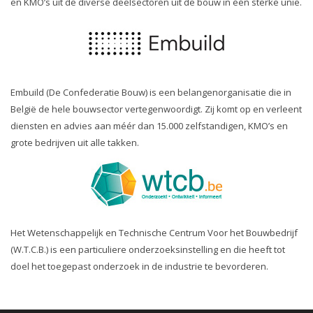
en KMO’s uit de diverse deelsectoren uit de bouw in één sterke unie.
Embuild (De Confederatie Bouw) is een belangenorganisatie die in
België de hele bouwsector vertegenwoordigt. Zij komt op en verleent
diensten en advies aan méér dan 15.000 zelfstandigen, KMO’s en
grote bedrijven uit alle takken.
Het Wetenschappelijk en Technische Centrum Voor het Bouwbedrijf
(W.T.C.B.) is een particuliere onderzoeksinstelling en die heeft tot
doel het toegepast onderzoek in de industrie te bevorderen.