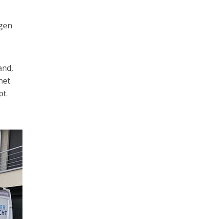
lgen
and,
het
pt.