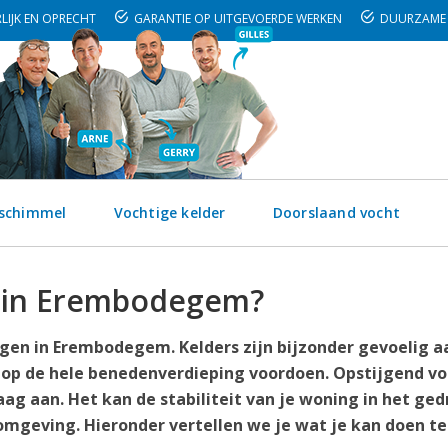
LIJK EN OPRECHT
GARANTIE OP UITGEVOERDE WERKEN
DUURZAME 
 schimmel
Vochtige kelder
Doorslaand vocht
t in Erembodegem?
gen in Erembodegem. Kelders zijn bijzonder gevoelig a
 op de hele benedenverdieping voordoen. Opstijgend vo
g aan. Het kan de stabiliteit van je woning in het ge
mgeving. Hieronder vertellen we je wat je kan doen t