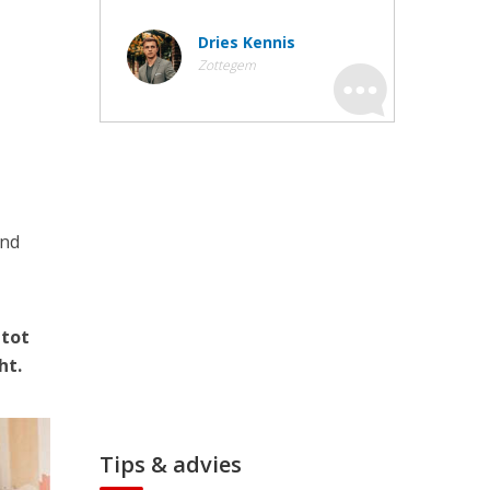
Dries Kennis
Zottegem
ond
 tot
ht.
Tips & advies