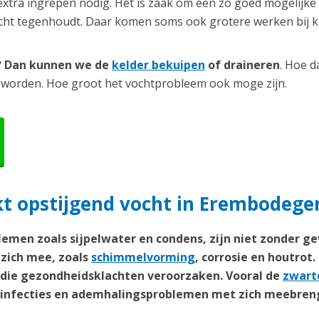
extra ingrepen nodig. Het is zaak om een zo goed mogelijke
ocht tegenhoudt. Daar komen soms ook grotere werken bij ki
r? Dan kunnen we de
kelder bekuipen
of draineren
. Hoe d
 worden. Hoe groot het vochtprobleem ook moge zijn.
t opstijgend vocht in Erembodeg
emen zoals sijpelwater en condens, zijn niet zonder ge
zich mee, zoals
schimmelvorming
, corrosie en houtrot.
n die gezondheidsklachten veroorzaken. Vooral de
zwart
weginfecties en ademhalingsproblemen met zich meebren