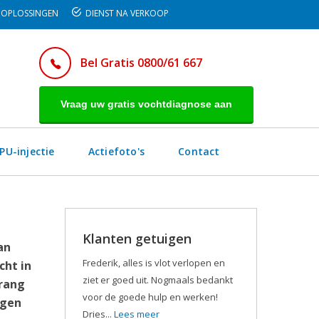
OPLOSSINGEN
DIENST NA VERKOOP
Bel Gratis 0800/61 667
Vraag uw gratis vochtdiagnose aan
PU-injectie
Actiefoto's
Contact
Klanten getuigen
an
Frederik, alles is vlot verlopen en
cht in
ziet er goed uit. Nogmaals bedankt
drang
voor de goede hulp en werken!
egen
Dries...
Lees meer