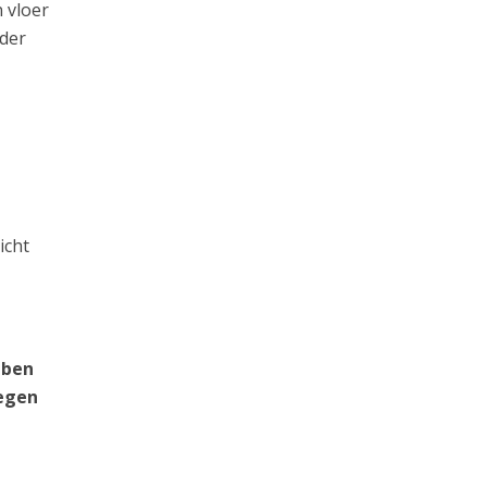
 vloer
rder
icht
 ben
tegen