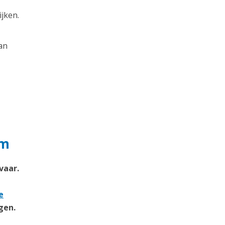
jken.
an
em
vaar.
e
gen.