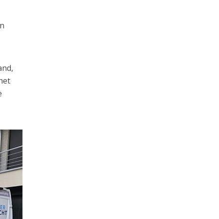
an
and,
het
e