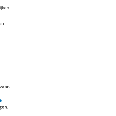
jken.
an
vaar.
e
gen.