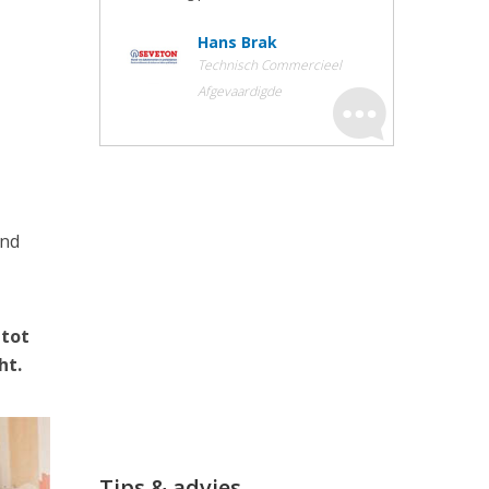
Hans Brak
Technisch Commercieel
Afgevaardigde
ond
 tot
ht.
Tips & advies