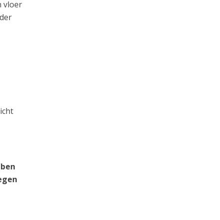
 vloer
rder
icht
 ben
tegen