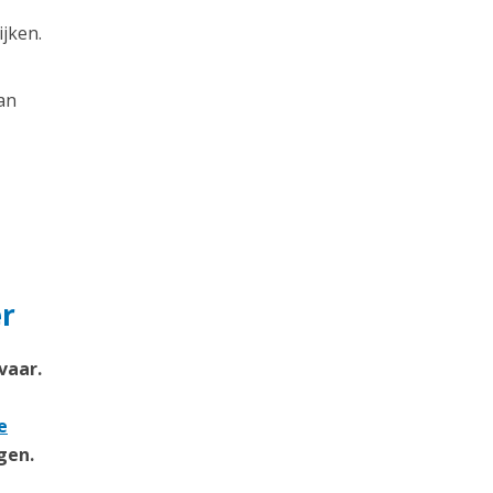
jken.
an
r
vaar.
e
gen.