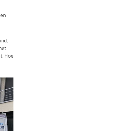
gen
and,
het
pt. Hoe