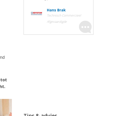
Hans Brak
Technisch Commercieel
Afgevaardigde
ond
 tot
ht.
Tips & advies