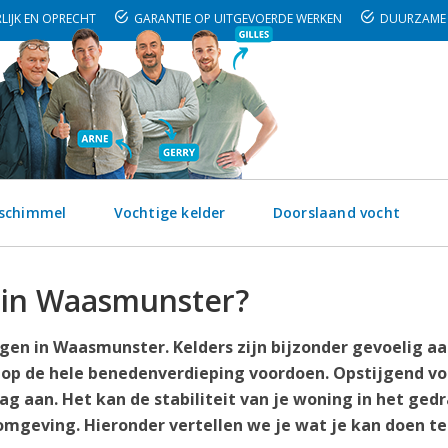
LIJK EN OPRECHT
GARANTIE OP UITGEVOERDE WERKEN
DUURZAME 
 schimmel
Vochtige kelder
Doorslaand vocht
t in Waasmunster?
gen in Waasmunster. Kelders zijn bijzonder gevoelig a
 op de hele benedenverdieping voordoen. Opstijgend vo
g aan. Het kan de stabiliteit van je woning in het ged
mgeving. Hieronder vertellen we je wat je kan doen t