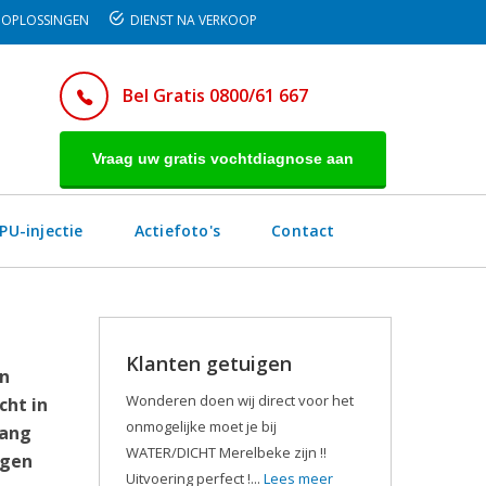
OPLOSSINGEN
DIENST NA VERKOOP
Bel Gratis 0800/61 667
Vraag uw gratis vochtdiagnose aan
PU-injectie
Actiefoto's
Contact
Klanten getuigen
an
Wonderen doen wij direct voor het
cht in
onmogelijke moet je bij
rang
WATER/DICHT Merelbeke zijn !!
egen
Uitvoering perfect !...
Lees meer