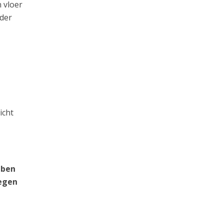
 vloer
rder
icht
 ben
tegen