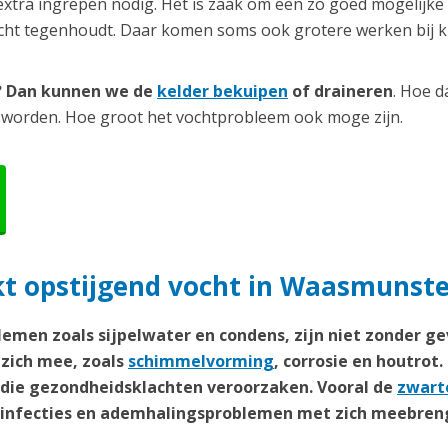
extra ingrepen nodig. Het is zaak om een zo goed mogelijke
ocht tegenhoudt. Daar komen soms ook grotere werken bij ki
r? Dan kunnen we de
kelder bekuipen
of draineren
. Hoe d
 worden. Hoe groot het vochtprobleem ook moge zijn.
t opstijgend vocht in Waasmunste
emen zoals sijpelwater en condens, zijn niet zonder ge
zich mee, zoals
schimmelvorming
, corrosie en houtrot.
n die gezondheidsklachten veroorzaken. Vooral de
zwart
weginfecties en ademhalingsproblemen met zich meebren