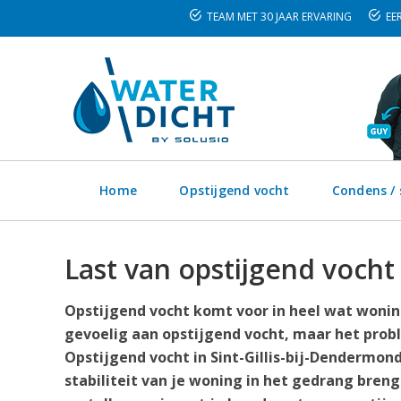
TEAM MET 30 JAAR ERVARING
EER
Home
Opstijgend vocht
Condens /
Last van opstijgend vocht
Opstijgend vocht komt voor in heel wat woning
gevoelig aan opstijgend vocht, maar het prob
Opstijgend vocht in Sint-Gillis-bij-Dendermon
stabiliteit van je woning in het gedrang bre