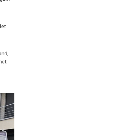
Met
and,
het