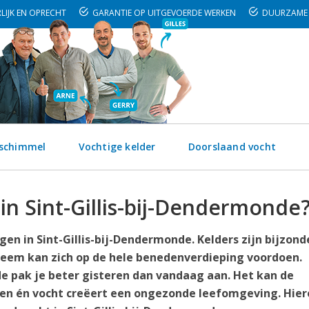
LIJK EN OPRECHT
GARANTIE OP UITGEVOERDE WERKEN
DUURZAME 
 schimmel
Vochtige kelder
Doorslaand vocht
 in Sint-Gillis-bij-Dendermonde
en in Sint-Gillis-bij-Dendermonde. Kelders zijn bijzond
leem kan zich op de hele benedenverdieping voordoen.
de pak je beter gisteren dan vandaag aan. Het kan de
ngen én vocht creëert een ongezonde leefomgeving. Hie