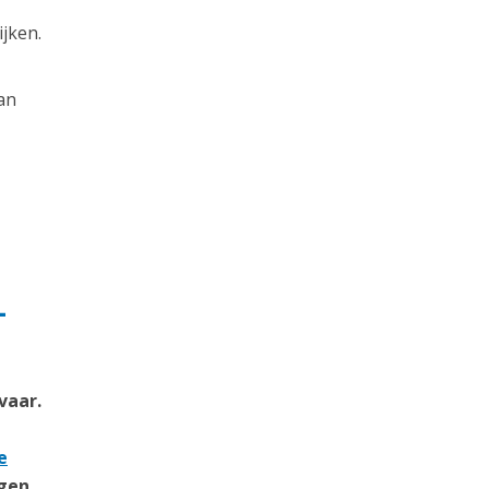
jken.
an
-
vaar.
e
gen.