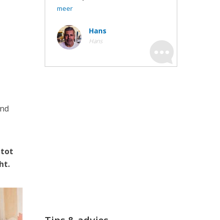
meer
Hans
Hans
ond
 tot
ht.