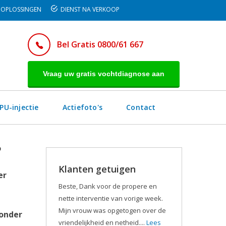
OPLOSSINGEN
DIENST NA VERKOOP
Bel Gratis 0800/61 667
Vraag uw gratis vochtdiagnose aan
PU-injectie
Actiefoto's
Contact
?
Klanten getuigen
er
Beste, Dank voor de propere en
nette interventie van vorige week.
Mijn vrouw was opgetogen over de
ronder
vriendelijkheid en netheid....
Lees