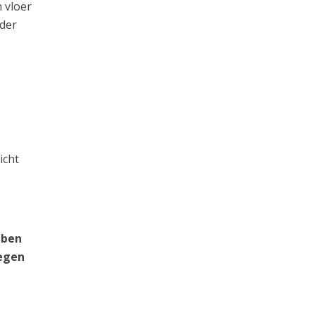
 vloer
rder
icht
 ben
tegen