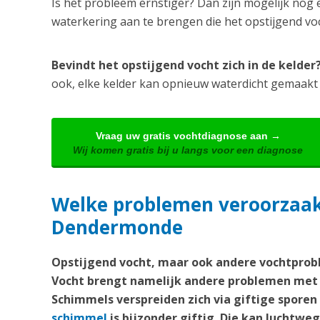
Is het probleem ernstiger? Dan zijn mogelijk nog 
waterkering aan te brengen die het opstijgend v
Bevindt het opstijgend vocht zich in de kelde
ook, elke kelder kan opnieuw waterdicht gemaakt
Vraag uw gratis vochtdiagnose aan →
Wij komen gratis bij u langs voor een diagnose
Welke problemen veroorzaakt 
Dendermonde
Opstijgend vocht, maar ook andere vochtprobl
Vocht brengt namelijk andere problemen met 
Schimmels verspreiden zich via giftige spore
schimmel
is bijzonder giftig. Die kan lucht