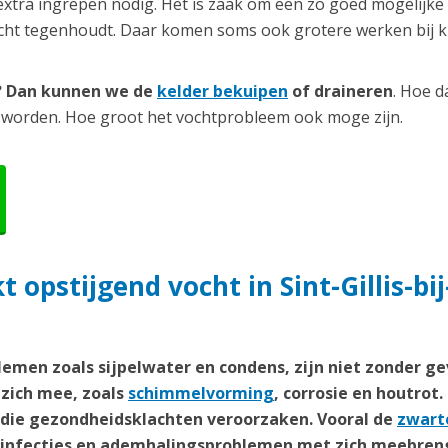
extra ingrepen nodig. Het is zaak om een zo goed mogelijke
ocht tegenhoudt. Daar komen soms ook grotere werken bij ki
r? Dan kunnen we de
kelder bekuipen
of draineren
. Hoe d
 worden. Hoe groot het vochtprobleem ook moge zijn.
opstijgend vocht in Sint-Gillis-bij
emen zoals sijpelwater en condens, zijn niet zonder ge
zich mee, zoals
schimmelvorming
, corrosie en houtrot.
n die gezondheidsklachten veroorzaken. Vooral de
zwart
weginfecties en ademhalingsproblemen met zich meebren