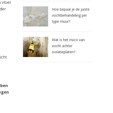
 vloer
rder
Hoe bepaal je de juiste
vochtbehandeling per
type muur?
Wat is het risico van
vocht achter
isolatieplaten?
icht
 ben
tegen