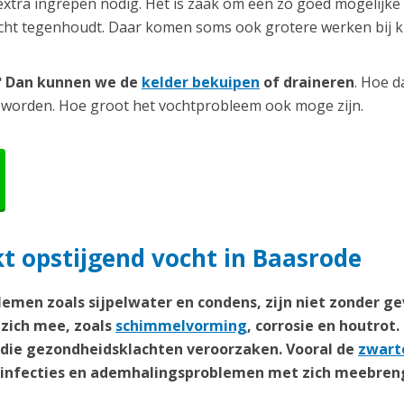
extra ingrepen nodig. Het is zaak om een zo goed mogelijke
ocht tegenhoudt. Daar komen soms ook grotere werken bij ki
r? Dan kunnen we de
kelder bekuipen
of draineren
. Hoe d
 worden. Hoe groot het vochtprobleem ook moge zijn.
 opstijgend vocht in Baasrode
emen zoals sijpelwater en condens, zijn niet zonder ge
zich mee, zoals
schimmelvorming
, corrosie en houtrot.
n die gezondheidsklachten veroorzaken. Vooral de
zwart
weginfecties en ademhalingsproblemen met zich meebren