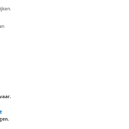
jken.
an
vaar.
e
gen.