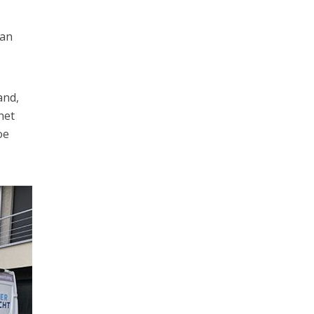
van
and,
het
oe