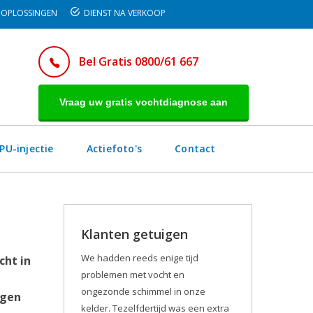
OPLOSSINGEN
DIENST NA VERKOOP
Bel Gratis 0800/61 667
Vraag uw gratis vochtdiagnose aan
PU-injectie
Actiefoto's
Contact
Klanten getuigen
We hadden reeds enige tijd
cht in
problemen met vocht en
ongezonde schimmel in onze
egen
kelder. Tezelfdertijd was een extra