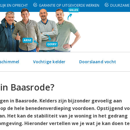
LIJK EN OPRECHT
GARANTIE OP UITGEVOERDE WERKEN
DUURZAME 
 schimmel
Vochtige kelder
Doorslaand vocht
 in Baasrode?
en in Baasrode. Kelders zijn bijzonder gevoelig aan
 op de hele benedenverdieping voordoen. Opstijgend vo
n. Het kan de stabiliteit van je woning in het gedrang
mgeving. Hieronder vertellen we je wat je kan doen t