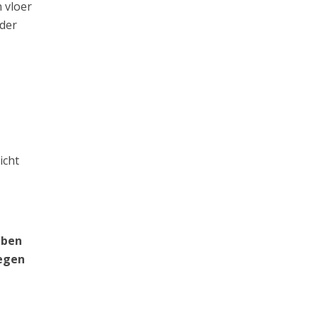
 vloer
rder
icht
 ben
tegen