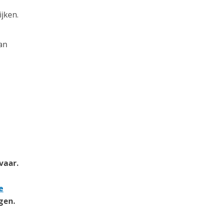
jken.
an
vaar.
e
gen.