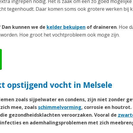
extra ingrepen nodig. Het is zaak om een zo goed mogelijke
ocht tegenhoudt. Daar komen soms ook grotere werken bij ki
r? Dan kunnen we de
kelder bekuipen
of draineren
. Hoe d
 worden. Hoe groot het vochtprobleem ook moge zijn.
 opstijgend vocht in Melsele
emen zoals sijpelwater en condens, zijn niet zonder ge
zich mee, zoals
schimmelvorming
, corrosie en houtrot.
n die gezondheidsklachten veroorzaken. Vooral de
zwart
weginfecties en ademhalingsproblemen met zich meebren