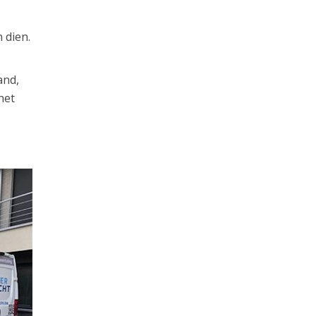
 dien.
and,
het