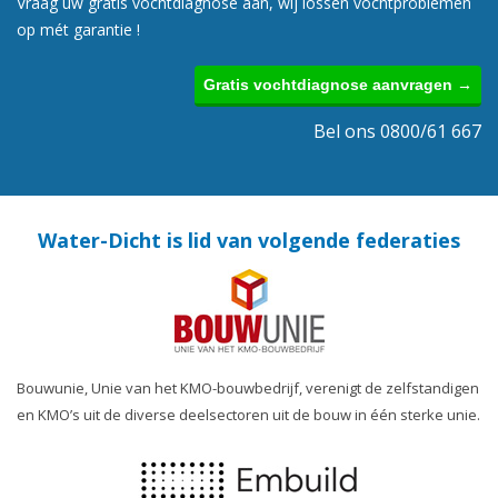
Vraag uw gratis vochtdiagnose aan, wij lossen vochtproblemen
op mét garantie !
Gratis vochtdiagnose aanvragen →
Bel ons 0800/61 667
Water-Dicht is lid van volgende federaties
Bouwunie, Unie van het KMO-bouwbedrijf, verenigt de zelfstandigen
en KMO’s uit de diverse deelsectoren uit de bouw in één sterke unie.