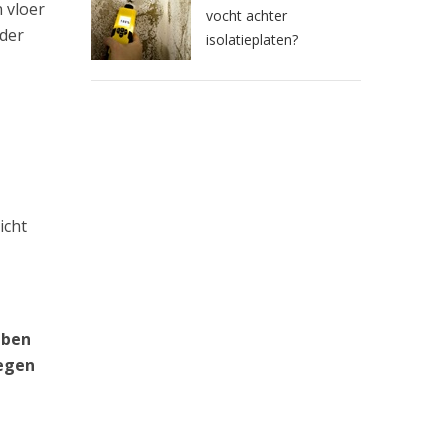
 vloer
vocht achter
rder
isolatieplaten?
icht
 ben
tegen