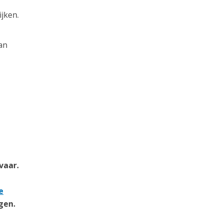
jken.
an
vaar.
e
gen.