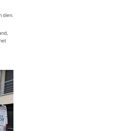
 dien.
and,
het
e