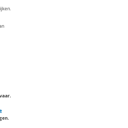
jken.
an
vaar.
e
gen.