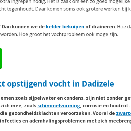
extra ingrepen nodig. Het is zaak om een zo goed mogelijke
ocht tegenhoudt. Daar komen soms ook grotere werken bij ki
r? Dan kunnen we de
kelder bekuipen
of draineren
. Hoe d
 worden. Hoe groot het vochtprobleem ook moge zijn.
 opstijgend vocht in Dadizele
emen zoals sijpelwater en condens, zijn niet zonder ge
zich mee, zoals
schimmelvorming
, corrosie en houtrot.
n die gezondheidsklachten veroorzaken. Vooral de
zwart
weginfecties en ademhalingsproblemen met zich meebren