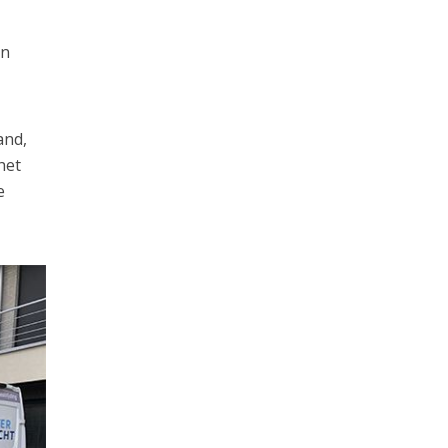
an
and,
het
e