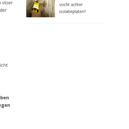
 vloer
vocht achter
rder
isolatieplaten?
icht
 ben
tegen