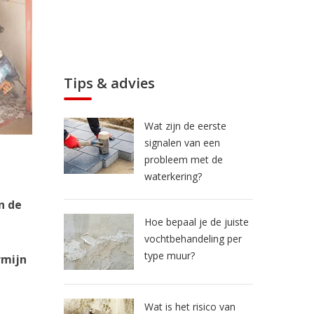
Tips & advies
Wat zijn de eerste
signalen van een
probleem met de
waterkering?
n de
Hoe bepaal je de juiste
vochtbehandeling per
type muur?
rmijn
Wat is het risico van