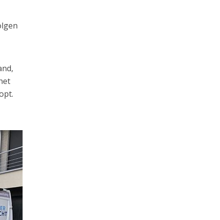
olgen
and,
het
opt.