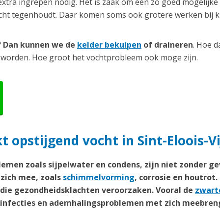
extra ingrepen nodig. Het is zaak om een zo goed mogelijke
ocht tegenhoudt. Daar komen soms ook grotere werken bij ki
r? Dan kunnen we de
kelder bekuipen
of draineren
. Hoe d
 worden. Hoe groot het vochtprobleem ook moge zijn.
opstijgend vocht in Sint-Eloois-Vi
emen zoals sijpelwater en condens, zijn niet zonder ge
zich mee, zoals
schimmelvorming
, corrosie en houtrot.
n die gezondheidsklachten veroorzaken. Vooral de
zwart
weginfecties en ademhalingsproblemen met zich meebren