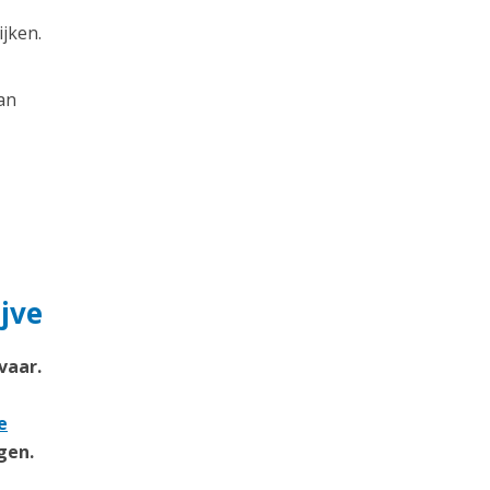
jken.
an
jve
vaar.
e
gen.