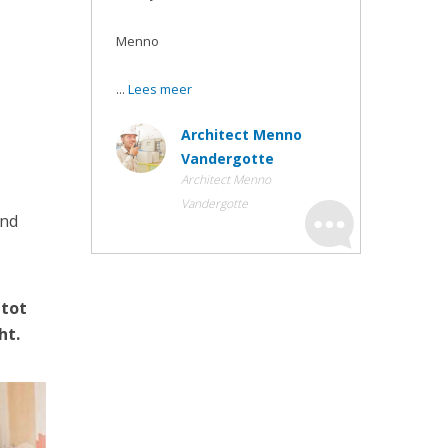
Menno
...
Lees meer
Architect Menno
Vandergotte
Architect Menno
Vandergotte
ond
 tot
ht.