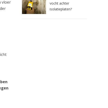
 vloer
vocht achter
rder
isolatieplaten?
icht
 ben
tegen