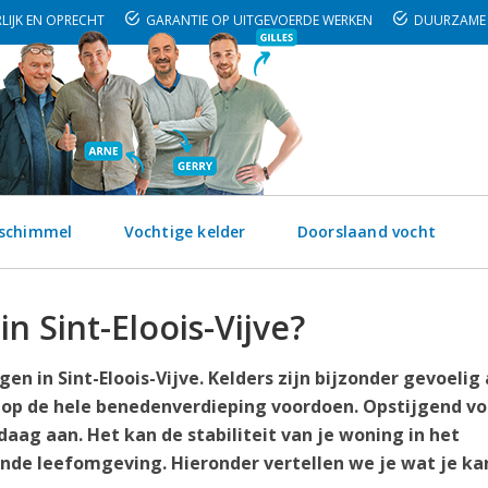
LIJK EN OPRECHT
GARANTIE OP UITGEVOERDE WERKEN
DUURZAME 
 schimmel
Vochtige kelder
Doorslaand vocht
in Sint-Eloois-Vijve?
n in Sint-Eloois-Vijve. Kelders zijn bijzonder gevoelig
 op de hele benedenverdieping voordoen. Opstijgend vo
daag aan. Het kan de stabiliteit van je woning in het
nde leefomgeving. Hieronder vertellen we je wat je ka