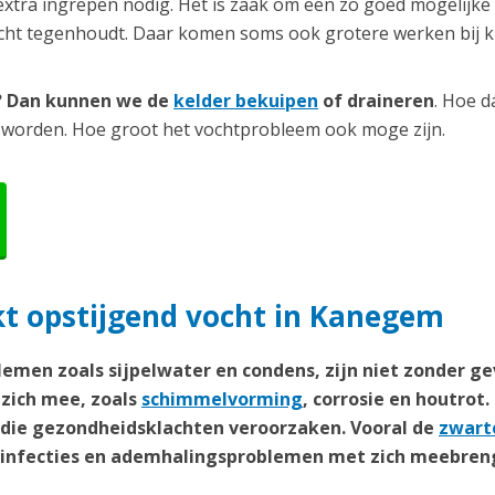
extra ingrepen nodig. Het is zaak om een zo goed mogelijke
ocht tegenhoudt. Daar komen soms ook grotere werken bij ki
r? Dan kunnen we de
kelder bekuipen
of draineren
. Hoe d
 worden. Hoe groot het vochtprobleem ook moge zijn.
t opstijgend vocht in Kanegem
emen zoals sijpelwater en condens, zijn niet zonder ge
zich mee, zoals
schimmelvorming
, corrosie en houtrot.
n die gezondheidsklachten veroorzaken. Vooral de
zwart
weginfecties en ademhalingsproblemen met zich meebren