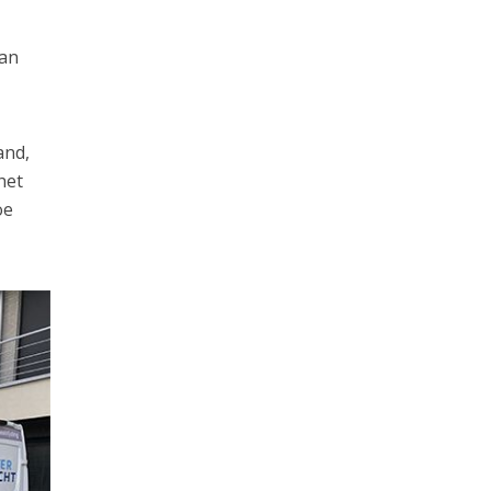
van
and,
het
oe