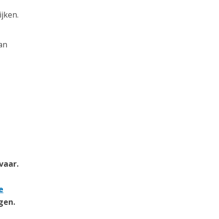
jken.
an
vaar.
e
gen.