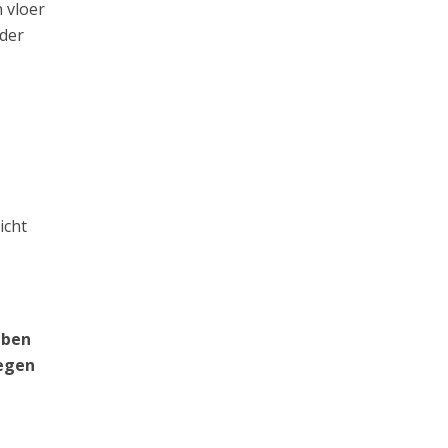
 vloer
rder
icht
 ben
tegen