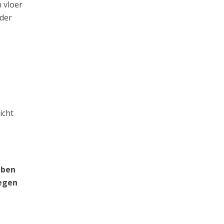
 vloer
rder
icht
 ben
tegen