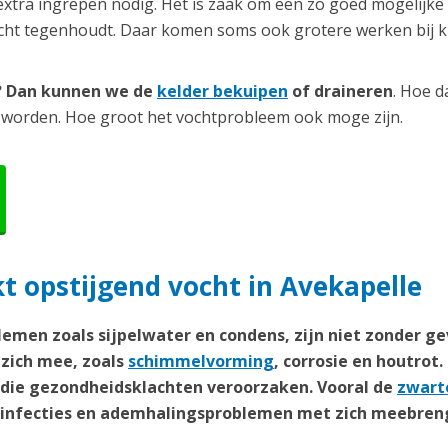
extra ingrepen nodig. Het is zaak om een zo goed mogelijke
ocht tegenhoudt. Daar komen soms ook grotere werken bij ki
r? Dan kunnen we de
kelder bekuipen
of draineren
. Hoe d
 worden. Hoe groot het vochtprobleem ook moge zijn.
 opstijgend vocht in Avekapelle
emen zoals sijpelwater en condens, zijn niet zonder ge
zich mee, zoals
schimmelvorming
, corrosie en houtrot.
n die gezondheidsklachten veroorzaken. Vooral de
zwart
weginfecties en ademhalingsproblemen met zich meebren