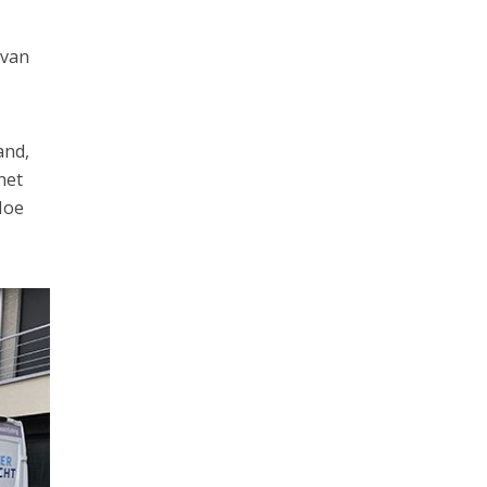
 van
and,
het
Hoe