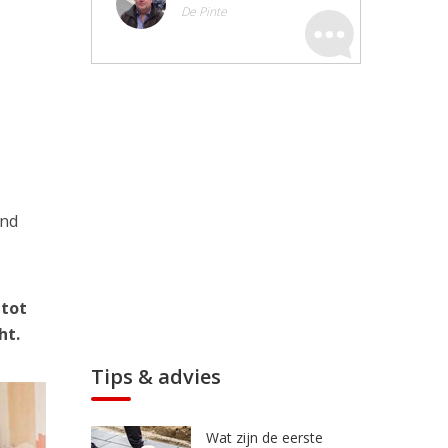
De Pinte
ond
 tot
ht.
Tips & advies
Wat zijn de eerste