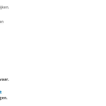
jken.
an
vaar.
e
gen.