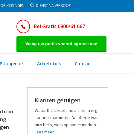
OPLOSSINGEN
DIENST NA VERKOOP
Bel Gratis 0800/61 667
Vraag uw gratis vochtdiagnose aan
PU-injectie
Actiefoto's
Contact
Klanten getuigen
n
Water-Dicht heeft me als firma erg
cht in
kunnen charmeren. De offerte was
ang
pico bello, niets op aan te merken....
egen
Lees meer