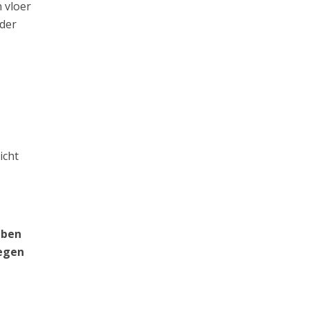
 vloer
rder
icht
 ben
tegen