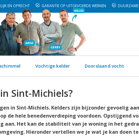
LIJK EN OPRECHT
GARANTIE OP UITGEVOERDE WERKEN
DUURZAME 
 schimmel
Vochtige kelder
Doorslaand vocht
in Sint-Michiels?
n in Sint-Michiels. Kelders zijn bijzonder gevoelig aa
 op de hele benedenverdieping voordoen. Opstijgend vo
g aan. Het kan de stabiliteit van je woning in het gedr
mgeving. Hieronder vertellen we je wat je kan doen t