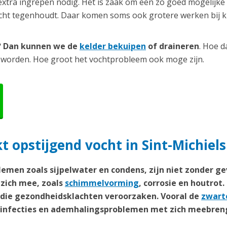
extra ingrepen nodig. Het is zaak om een zo goed mogelijke
ocht tegenhoudt. Daar komen soms ook grotere werken bij ki
r? Dan kunnen we de
kelder bekuipen
of draineren
. Hoe d
 worden. Hoe groot het vochtprobleem ook moge zijn.
 opstijgend vocht in Sint-Michiels
emen zoals sijpelwater en condens, zijn niet zonder ge
zich mee, zoals
schimmelvorming
, corrosie en houtrot.
n die gezondheidsklachten veroorzaken. Vooral de
zwart
weginfecties en ademhalingsproblemen met zich meebren