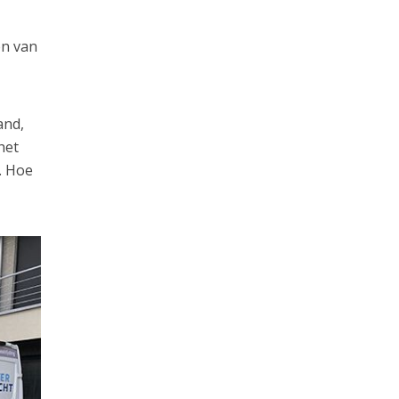
en van
and,
het
. Hoe