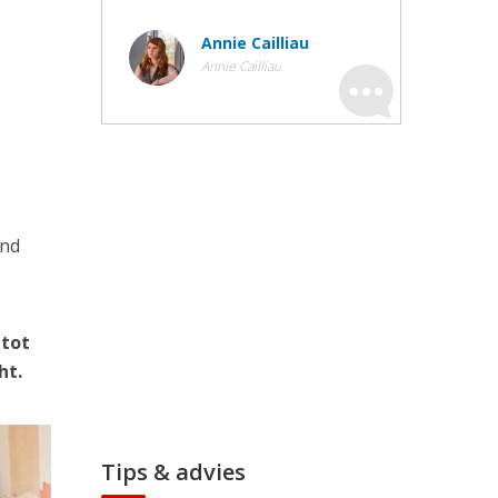
Annie Cailliau
Annie Cailliau
ond
 tot
ht.
Tips & advies