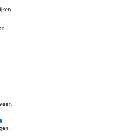
jken.
an
vaar.
e
gen.