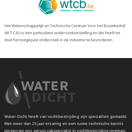
Het Wetenschappelijk en Technische Centrum Voor het Bouwbedrijf
(W.T.C.B.) is een particuliere onderzoeksinstelling en die heeft tot
doel het toegepast onderzoek in de industrie te bevorderen.
Water-Dicht heeft van vochtbestrijding zijn specialiteit gemaakt.
Met meer dan 25 jaar ervaring en een ruime technische kennis
mogen wij ons gerust vakspecialist in vochtbestrijding noemen.