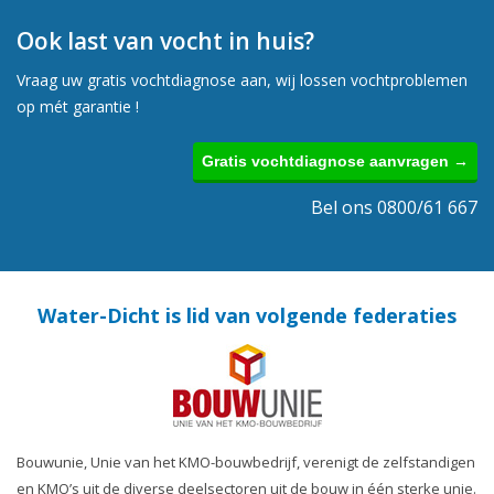
Ook last van vocht in huis?
Vraag uw gratis vochtdiagnose aan, wij lossen vochtproblemen
op mét garantie !
Gratis vochtdiagnose aanvragen →
Bel ons 0800/61 667
Water-Dicht is lid van volgende federaties
Bouwunie, Unie van het KMO-bouwbedrijf, verenigt de zelfstandigen
en KMO’s uit de diverse deelsectoren uit de bouw in één sterke unie.