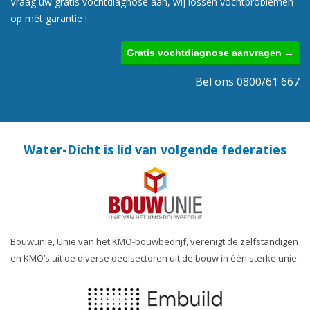
Vraag uw gratis vochtdiagnose aan, wij lossen vochtproblemen
op mét garantie !
Gratis vochtdiagnose aanvragen →
Bel ons 0800/61 667
Water-Dicht is lid van volgende federaties
Bouwunie, Unie van het KMO-bouwbedrijf, verenigt de zelfstandigen
en KMO’s uit de diverse deelsectoren uit de bouw in één sterke unie.