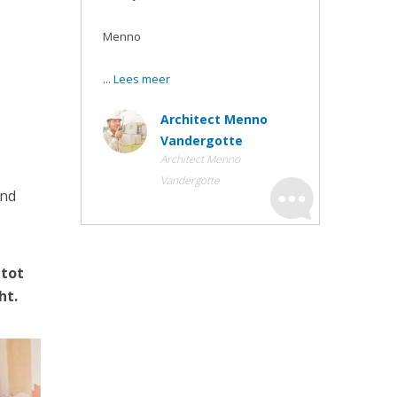
Menno
...
Lees meer
Architect Menno
Vandergotte
Architect Menno
Vandergotte
ond
 tot
ht.