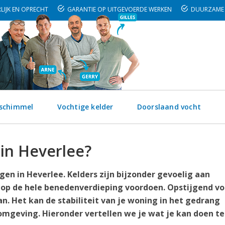
LIJK EN OPRECHT
GARANTIE OP UITGEVOERDE WERKEN
DUURZAME 
 schimmel
Vochtige kelder
Doorslaand vocht
 in Heverlee?
en in Heverlee. Kelders zijn bijzonder gevoelig aan
 op de hele benedenverdieping voordoen. Opstijgend vo
n. Het kan de stabiliteit van je woning in het gedrang
mgeving. Hieronder vertellen we je wat je kan doen t