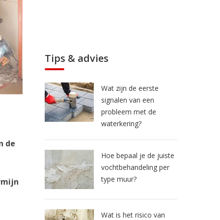
Tips & advies
Wat zijn de eerste
signalen van een
probleem met de
waterkering?
n de
Hoe bepaal je de juiste
vochtbehandeling per
type muur?
rmijn
Wat is het risico van