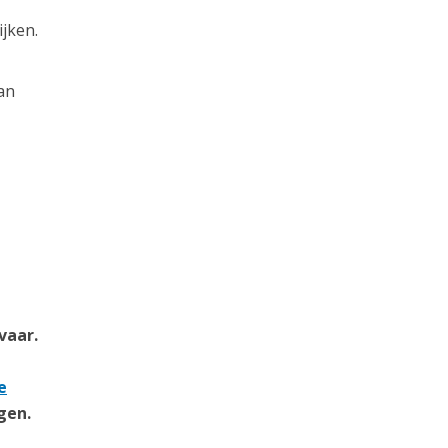
jken.
an
vaar.
e
gen.