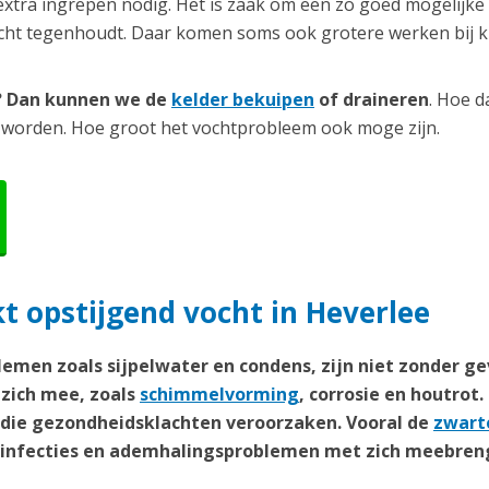
extra ingrepen nodig. Het is zaak om een zo goed mogelijke
ocht tegenhoudt. Daar komen soms ook grotere werken bij ki
r? Dan kunnen we de
kelder bekuipen
of draineren
. Hoe d
 worden. Hoe groot het vochtprobleem ook moge zijn.
 opstijgend vocht in Heverlee
emen zoals sijpelwater en condens, zijn niet zonder ge
zich mee, zoals
schimmelvorming
, corrosie en houtrot.
n die gezondheidsklachten veroorzaken. Vooral de
zwart
weginfecties en ademhalingsproblemen met zich meebren