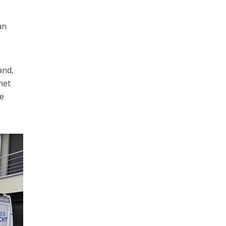
an
and,
het
oe