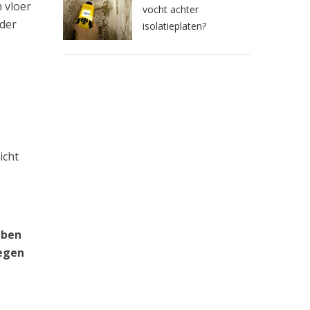
 vloer
vocht achter
rder
isolatieplaten?
icht
 ben
tegen