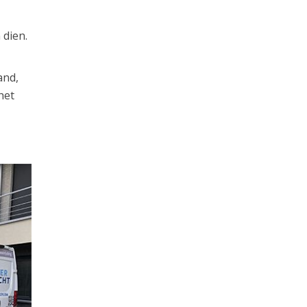
 dien.
and,
het