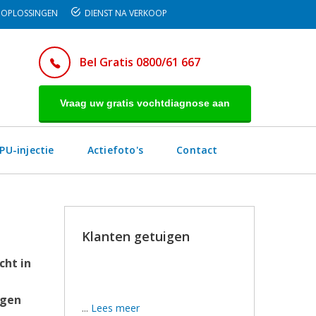
OPLOSSINGEN
DIENST NA VERKOOP
Bel Gratis 0800/61 667
Vraag uw gratis vochtdiagnose aan
PU-injectie
Actiefoto's
Contact
Klanten getuigen
cht in
Wij zijn tevreden, de werkmannen
hebben hun best gedaan.
egen
...
Lees meer