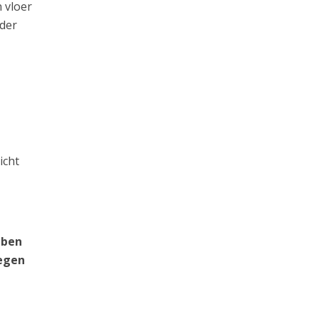
 vloer
rder
icht
 ben
tegen