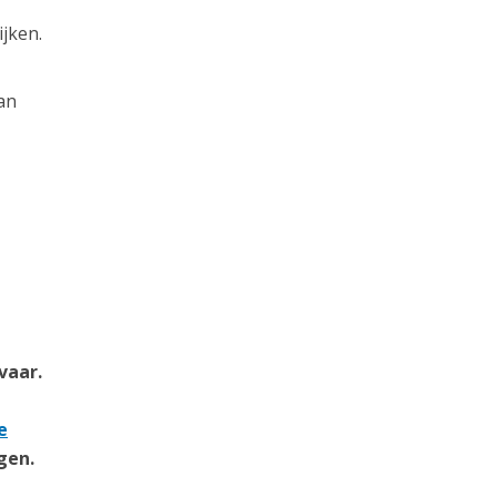
jken.
an
vaar.
e
gen.