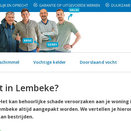
LIJK EN OPRECHT
GARANTIE OP UITGEVOERDE WERKEN
DUURZAME 
 schimmel
Vochtige kelder
Doorslaand vocht
t in Lembeke?
. Het kan behoorlijke schade veroorzaken aan je woning 
embeke altijd aangepakt worden. We vertellen je hiero
an bestrijden.