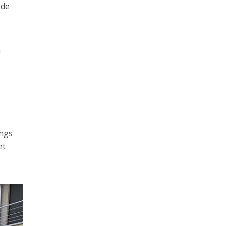
 de
n
angs
et