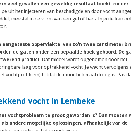
 in veel gevallen een geweldig resultaat boekt zonder
cipe uit het injecteren van beschadigde en door vocht aange
el, meestal in de vorm van een gel of hars. Injectie kan oo
ton.
e aangetaste oppervlakte, van zo’n twee centimeter br
worden de gaten onder een bepaalde hoek geboord. De g
htwerend product
. Dat middel wordt opgenomen door het
ringbare laag voor optrekkend vocht. Je wacht vervolgens 
et vochtprobleem) totdat de muur helemaal droog is. Pas d
rekkend vocht in Lembeke
 het vochtprobleem te groot geworden is? Dan moeten 
als andere mogelijke oplossingen, afhankelijk van de
terkering nodig bij het grondniveau.