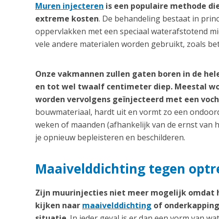
Muren injecteren
is een populaire methode die
extreme kosten
. De behandeling bestaat in prin
oppervlakken met een speciaal waterafstotend midd
vele andere materialen worden gebruikt, zoals be
Onze vakmannen zullen gaten boren in de hel
en tot wel twaalf centimeter diep. Meestal 
worden vervolgens geïnjecteerd met een voc
bouwmateriaal, hardt uit en vormt zo een ondoord
weken of maanden (afhankelijk van de ernst van h
je opnieuw bepleisteren en beschilderen.
Maaivelddichting tegen opt
Zijn muurinjecties niet meer mogelijk omdat
kijken naar
maaivelddichting
of onderkapping 
situatie
. In ieder geval is er dan een vorm van wa