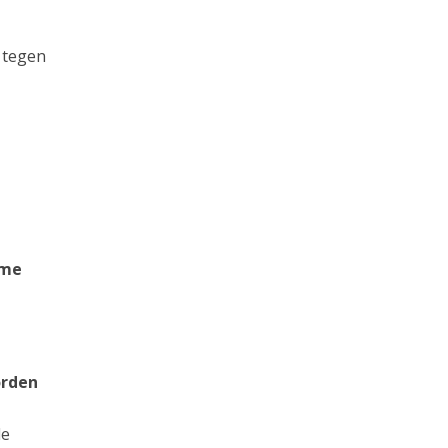
 tegen
eme
orden
de