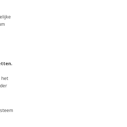
elijke
ium
etten.
 het
lder
ysteem