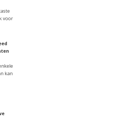
taste
k voor
eed
aten
enkele
an kan
we