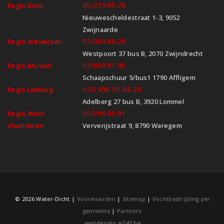
09/279.95.70
Regio Gent
Nieuwescheldestraat 1-3, 9052
Zwijnaarde
03/369.60.29
Regio Antwerpen
Westpoort 37 bus B, 2070 Zwijndrecht
02/669.91.90
Regio Brussel
Schaapschuur 5/bus1 1790 Affligem
+32 496 50 88 20
Regio Limburg
Adelberg 27 bus B, 3920 Lommel
050/96.00.91
Regio West-
Vlaanderen
Ververijstraat 9, 8790 Waregem
© 2026 Water-Dicht |
Voorwaarden
|
Sitemap
|
Vochtbestrijding per
gemeente
|
Partners
webdesign w247.be