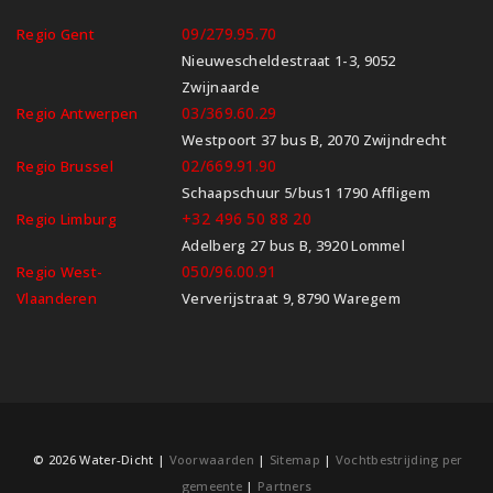
09/279.95.70
Regio Gent
Nieuwescheldestraat 1-3, 9052
Zwijnaarde
03/369.60.29
Regio Antwerpen
Westpoort 37 bus B, 2070 Zwijndrecht
02/669.91.90
Regio Brussel
Schaapschuur 5/bus1 1790 Affligem
+32 496 50 88 20
Regio Limburg
Adelberg 27 bus B, 3920 Lommel
050/96.00.91
Regio West-
Vlaanderen
Ververijstraat 9, 8790 Waregem
© 2026 Water-Dicht |
Voorwaarden
|
Sitemap
|
Vochtbestrijding per
gemeente
|
Partners