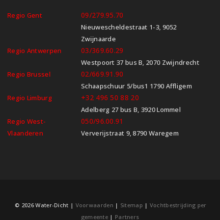
09/279.95.70
Regio Gent
Nieuwescheldestraat 1-3, 9052
Zwijnaarde
03/369.60.29
Regio Antwerpen
Westpoort 37 bus B, 2070 Zwijndrecht
02/669.91.90
Regio Brussel
Schaapschuur 5/bus1 1790 Affligem
+32 496 50 88 20
Regio Limburg
Adelberg 27 bus B, 3920 Lommel
050/96.00.91
Regio West-
Vlaanderen
Ververijstraat 9, 8790 Waregem
© 2026 Water-Dicht |
Voorwaarden
|
Sitemap
|
Vochtbestrijding per
gemeente
|
Partners