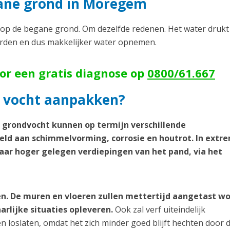
ane grond in Moregem
p de begane grond. Om dezelfde redenen. Het water drukt
orden en dus makkelijker water opnemen.
oor een gratis diagnose op
0800/61.667
 vocht aanpakken?
d grondvocht kunnen op termijn verschillende
ld aan schimmelvorming, corrosie en houtrot. In extr
aar hoger gelegen verdiepingen van het pand, via het
n. De muren en vloeren zullen mettertijd aangetast w
arlijke situaties opleveren.
Ook zal verf uiteindelijk
loslaten, omdat het zich minder goed blijft hechten door 