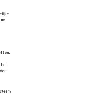
elijke
ium
etten.
 het
lder
ysteem