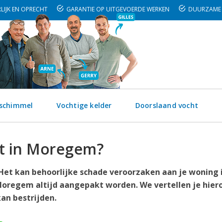
LIJK EN OPRECHT
GARANTIE OP UITGEVOERDE WERKEN
DUURZAME 
 schimmel
Vochtige kelder
Doorslaand vocht
ht in Moregem?
. Het kan behoorlijke schade veroorzaken aan je woning 
oregem altijd aangepakt worden. We vertellen je hier
an bestrijden.