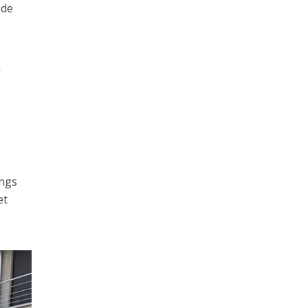
 de
n
angs
et