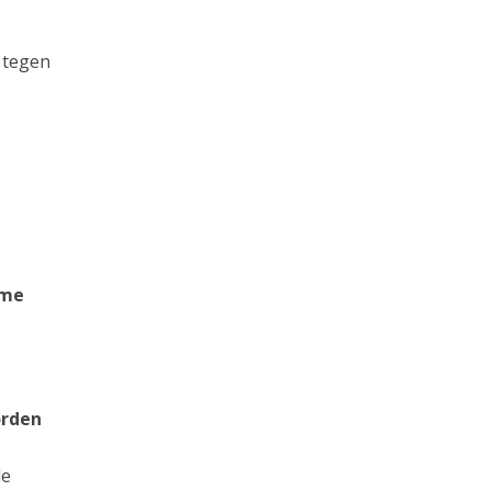
 tegen
eme
orden
de