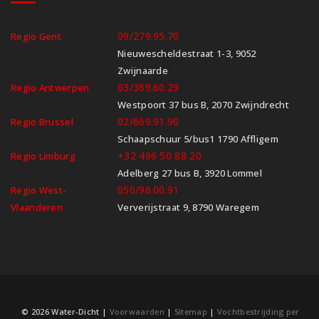
09/279.95.70
Regio Gent
Nieuwescheldestraat 1-3, 9052
Zwijnaarde
03/369.60.29
Regio Antwerpen
Westpoort 37 bus B, 2070 Zwijndrecht
02/669.91.90
Regio Brussel
Schaapschuur 5/bus1 1790 Affligem
+32 496 50 88 20
Regio Limburg
Adelberg 27 bus B, 3920 Lommel
050/96.00.91
Regio West-
Vlaanderen
Ververijstraat 9, 8790 Waregem
© 2026 Water-Dicht |
Voorwaarden
|
Sitemap
|
Vochtbestrijding per