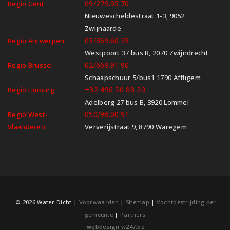
09/279.95.70
Regio Gent
Nieuwescheldestraat 1-3, 9052
Zwijnaarde
03/369.60.29
Regio Antwerpen
Westpoort 37 bus B, 2070 Zwijndrecht
02/669.91.90
Regio Brussel
Schaapschuur 5/bus1 1790 Affligem
+32 496 50 88 20
Regio Limburg
Adelberg 27 bus B, 3920 Lommel
050/96.00.91
Regio West-
Vlaanderen
Ververijstraat 9, 8790 Waregem
© 2026 Water-Dicht |
Voorwaarden
|
Sitemap
|
Vochtbestrijding per
gemeente
|
Partners
webdesign w247.be