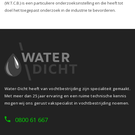
(W.T.C.B.) is een particuliere onderzoeksinstelling en die heeft tot
doel het toegepast onderzoek in de industrie te bevorderen.
Water-Dicht heeft van vochtbestrijding zijn specialiteit gemaakt.
Met meer dan 25 jaar ervaring en een ruime technische kennis
mogen wij ons gerust vakspecialist in vochtbestrijding noemen.
0800 61 667