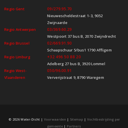
09/279.95.70
Regio Gent
Nieuwescheldestraat 1-3, 9052
Zwijnaarde
03/369.60.29
Regio Antwerpen
Westpoort 37 bus B, 2070 Zwijndrecht
02/669.91.90
Regio Brussel
Schaapschuur 5/bus1 1790 Affligem
+32 496 50 88 20
Regio Limburg
Adelberg 27 bus B, 3920 Lommel
050/96.00.91
Regio West-
Vlaanderen
Ververijstraat 9, 8790 Waregem
© 2026 Water-Dicht |
Voorwaarden
|
Sitemap
|
Vochtbestrijding per
gemeente
|
Partners