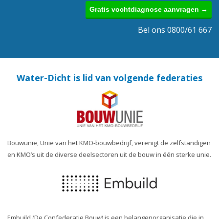
Gratis vochtdiagnose aanvragen →
Bel ons 0800/61 667
Water-Dicht is lid van volgende federaties
Bouwunie, Unie van het KMO-bouwbedrijf, verenigt de zelfstandigen
en KMO’s uit de diverse deelsectoren uit de bouw in één sterke unie.
Embuild (De Confederatie Bouw) is een belangenorganisatie die in