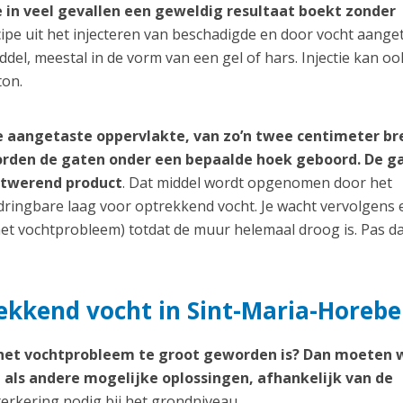
 in veel gevallen een geweldig resultaat boekt zonder
cipe uit het injecteren van beschadigde en door vocht aange
el, meestal in de vorm van een gel of hars. Injectie kan oo
ton.
e aangetaste oppervlakte, van zo’n twee centimeter br
worden de gaten onder een bepaalde hoek geboord. De g
htwerend product
. Dat middel wordt opgenomen door het
ringbare laag voor optrekkend vocht. Je wacht vervolgens 
et vochtprobleem) totdat de muur helemaal droog is. Pas d
ekkend vocht in Sint-Maria-Horeb
 het vochtprobleem te groot geworden is? Dan moeten 
als andere mogelijke oplossingen, afhankelijk van de
terkering nodig bij het grondniveau.