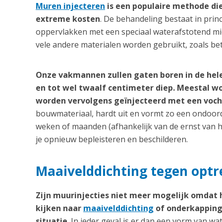
Muren injecteren
is een populaire methode die
extreme kosten
. De behandeling bestaat in prin
oppervlakken met een speciaal waterafstotend midd
vele andere materialen worden gebruikt, zoals be
Onze vakmannen zullen gaten boren in de hel
en tot wel twaalf centimeter diep. Meestal 
worden vervolgens geïnjecteerd met een voc
bouwmateriaal, hardt uit en vormt zo een ondoord
weken of maanden (afhankelijk van de ernst van h
je opnieuw bepleisteren en beschilderen.
Maaivelddichting tegen optr
Zijn muurinjecties niet meer mogelijk omdat
kijken naar
maaivelddichting
of onderkapping 
situatie
. In ieder geval is er dan een vorm van wa