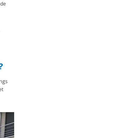
 de
n
?
angs
et