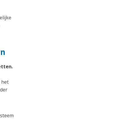
elijke
n
en
etten.
 het
lder
ysteem