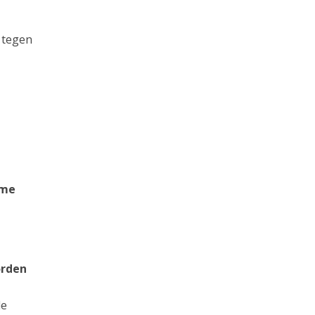
 tegen
eme
orden
de