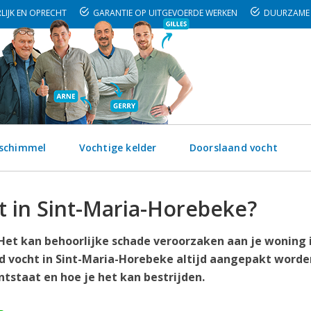
LIJK EN OPRECHT
GARANTIE OP UITGEVOERDE WERKEN
DUURZAME 
 schimmel
Vochtige kelder
Doorslaand vocht
t in Sint-Maria-Horebeke?
. Het kan behoorlijke schade veroorzaken aan je woning 
d vocht in Sint-Maria-Horebeke altijd aangepakt worde
ntstaat en hoe je het kan bestrijden.