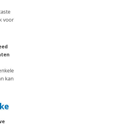
taste
k voor
eed
aten
enkele
an kan
eke
we