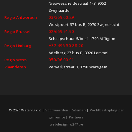
Nieuwescheldestraat 1-3, 9052
Zwijnaarde
03/369.60.29
Regio Antwerpen
Westpoort 37 bus B, 2070 Zwijndrecht
02/669.91.90
Regio Brussel
Schaapschuur 5/bus1 1790 Affligem
+32 496 50 88 20
Regio Limburg
Adelberg 27 bus B, 3920 Lommel
050/96.00.91
Regio West-
Vlaanderen
Ververijstraat 9, 8790 Waregem
© 2026 Water-Dicht |
Voorwaarden
|
Sitemap
|
Vochtbestrijding per
gemeente
|
Partners
webdesign w247.be