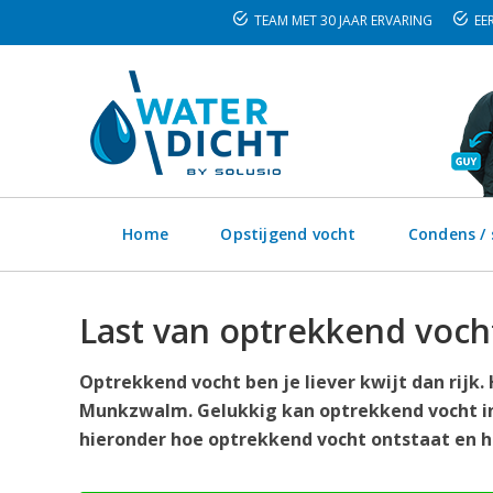
TEAM MET 30 JAAR ERVARING
EER
Home
Opstijgend vocht
Condens /
Last van optrekkend voc
Optrekkend vocht ben je liever kwijt dan rijk
Munkzwalm. Gelukkig kan optrekkend vocht in
hieronder hoe optrekkend vocht ontstaat en ho