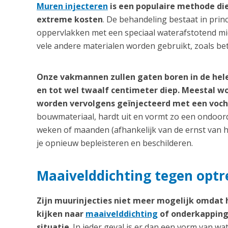
Muren injecteren
is een populaire methode die
extreme kosten
. De behandeling bestaat in prin
oppervlakken met een speciaal waterafstotend midd
vele andere materialen worden gebruikt, zoals be
Onze vakmannen zullen gaten boren in de hel
en tot wel twaalf centimeter diep. Meestal 
worden vervolgens geïnjecteerd met een voc
bouwmateriaal, hardt uit en vormt zo een ondoord
weken of maanden (afhankelijk van de ernst van h
je opnieuw bepleisteren en beschilderen.
Maaivelddichting tegen opt
Zijn muurinjecties niet meer mogelijk omdat
kijken naar
maaivelddichting
of onderkapping 
situatie
. In ieder geval is er dan een vorm van wa