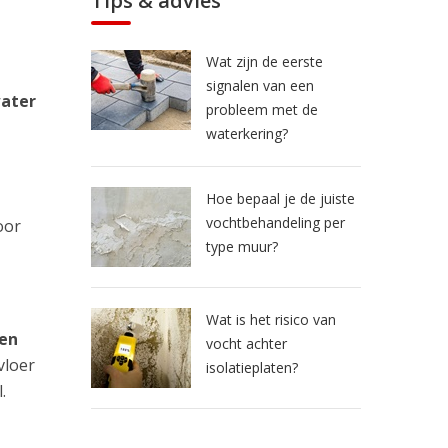
Tips & advies
Wat zijn de eerste
signalen van een
water
probleem met de
waterkering?
Hoe bepaal je de juiste
vochtbehandeling per
oor
type muur?
Wat is het risico van
 en
vocht achter
vloer
isolatieplaten?
.