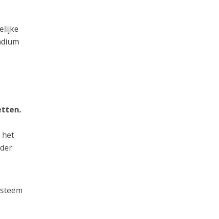
elijke
adium
etten.
 het
lder
ysteem