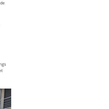
 de
n
angs
et