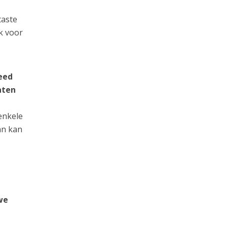
taste
k voor
eed
aten
enkele
an kan
we