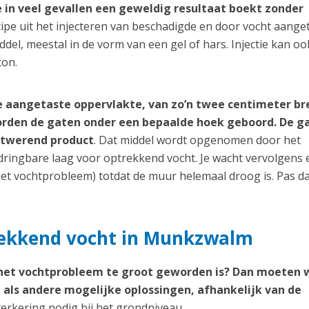
 in veel gevallen een geweldig resultaat boekt zonder
cipe uit het injecteren van beschadigde en door vocht aange
el, meestal in de vorm van een gel of hars. Injectie kan oo
ton.
e aangetaste oppervlakte, van zo’n twee centimeter br
worden de gaten onder een bepaalde hoek geboord. De g
htwerend product
. Dat middel wordt opgenomen door het
ringbare laag voor optrekkend vocht. Je wacht vervolgens 
et vochtprobleem) totdat de muur helemaal droog is. Pas d
rekkend vocht in Munkzwalm
 het vochtprobleem te groot geworden is? Dan moeten 
als andere mogelijke oplossingen, afhankelijk van de
terkering nodig bij het grondniveau.