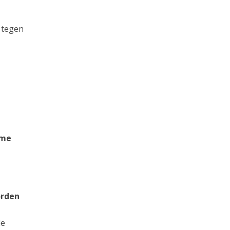
 tegen
eme
orden
de