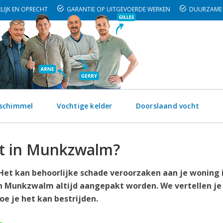
LIJK EN OPRECHT
GARANTIE OP UITGEVOERDE WERKEN
DUURZAME 
 schimmel
Vochtige kelder
Doorslaand vocht
ht in Munkzwalm?
. Het kan behoorlijke schade veroorzaken aan je woning 
 Munkzwalm altijd aangepakt worden. We vertellen je
e je het kan bestrijden.