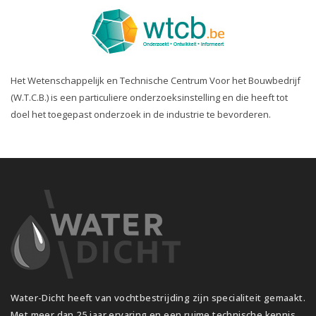
Het Wetenschappelijk en Technische Centrum Voor het Bouwbedrijf
(W.T.C.B.) is een particuliere onderzoeksinstelling en die heeft tot
doel het toegepast onderzoek in de industrie te bevorderen.
Water-Dicht heeft van vochtbestrijding zijn specialiteit gemaakt.
Met meer dan 25 jaar ervaring en een ruime technische kennis