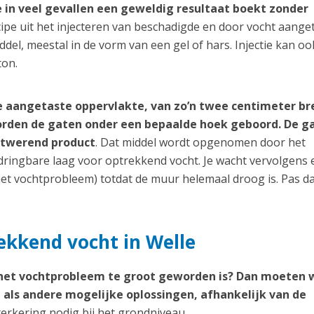
 in veel gevallen een geweldig resultaat boekt zonder
cipe uit het injecteren van beschadigde en door vocht aange
el, meestal in de vorm van een gel of hars. Injectie kan oo
ton.
e aangetaste oppervlakte, van zo’n twee centimeter br
worden de gaten onder een bepaalde hoek geboord. De g
htwerend product
. Dat middel wordt opgenomen door het
ringbare laag voor optrekkend vocht. Je wacht vervolgens 
et vochtprobleem) totdat de muur helemaal droog is. Pas d
ekkend vocht in Welle
 het vochtprobleem te groot geworden is? Dan moeten 
als andere mogelijke oplossingen, afhankelijk van de
terkering nodig bij het grondniveau.