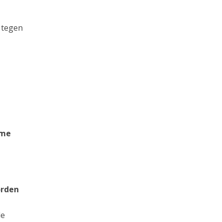
 tegen
eme
orden
de