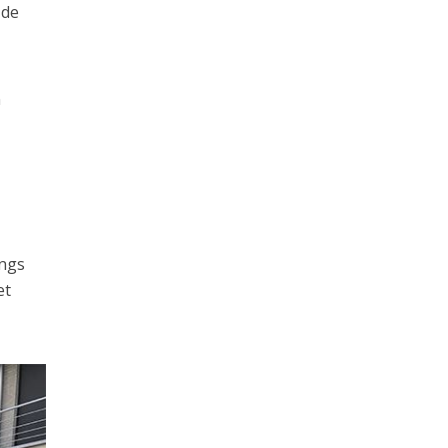
 de
n
angs
et