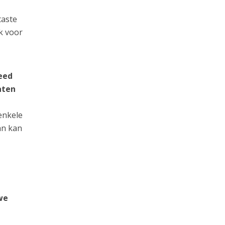
taste
k voor
eed
aten
enkele
an kan
we