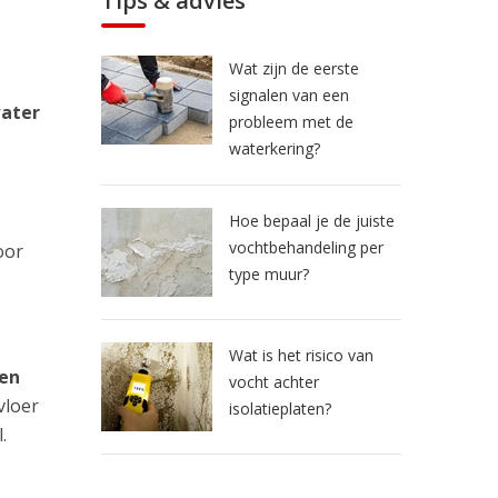
Tips & advies
Wat zijn de eerste
signalen van een
water
probleem met de
waterkering?
Hoe bepaal je de juiste
vochtbehandeling per
oor
type muur?
Wat is het risico van
 en
vocht achter
vloer
isolatieplaten?
.