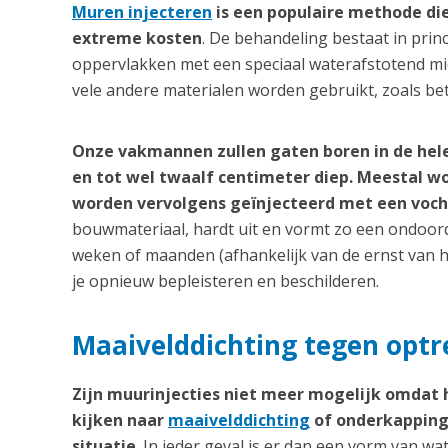
Muren injecteren
is een populaire methode die
extreme kosten
. De behandeling bestaat in prin
oppervlakken met een speciaal waterafstotend midd
vele andere materialen worden gebruikt, zoals be
Onze vakmannen zullen gaten boren in de hel
en tot wel twaalf centimeter diep. Meestal 
worden vervolgens geïnjecteerd met een voc
bouwmateriaal, hardt uit en vormt zo een ondoord
weken of maanden (afhankelijk van de ernst van h
je opnieuw bepleisteren en beschilderen.
Maaivelddichting tegen optr
Zijn muurinjecties niet meer mogelijk omdat
kijken naar
maaivelddichting
of onderkapping 
situatie
. In ieder geval is er dan een vorm van wa