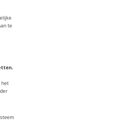
elijke
aan te
etten.
 het
lder
ysteem