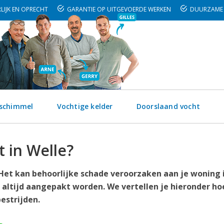
LIJK EN OPRECHT
GARANTIE OP UITGEVOERDE WERKEN
DUURZAME 
 schimmel
Vochtige kelder
Doorslaand vocht
 in Welle?
. Het kan behoorlijke schade veroorzaken aan je woning 
 altijd aangepakt worden. We vertellen je hieronder ho
estrijden.