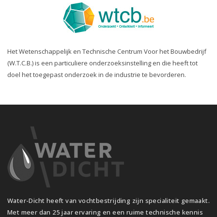
Het Wetenschappelijk en Technische Centrum Voor het Bouwbedrijf
(W.T.C.B.) is een particuliere onderzoeksinstelling en die heeft tot
doel het toegepast onderzoek in de industrie te bevorderen.
Water-Dicht heeft van vochtbestrijding zijn specialiteit gemaakt.
Met meer dan 25 jaar ervaring en een ruime technische kennis