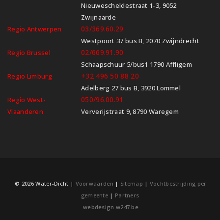
Nieuwescheldestraat 1-3, 9052
Zwijnaarde
03/369.60.29
Regio Antwerpen
Westpoort 37 bus B, 2070 Zwijndrecht
02/669.91.90
Regio Brussel
Schaapschuur 5/bus1 1790 Affligem
+32 496 50 88 20
Regio Limburg
Adelberg 27 bus B, 3920 Lommel
050/96.00.91
Regio West-
Vlaanderen
Ververijstraat 9, 8790 Waregem
© 2026 Water-Dicht |
Voorwaarden
|
Sitemap
|
Vochtbestrijding per
gemeente
|
Partners
webdesign w247.be