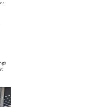
 de
n
angs
et