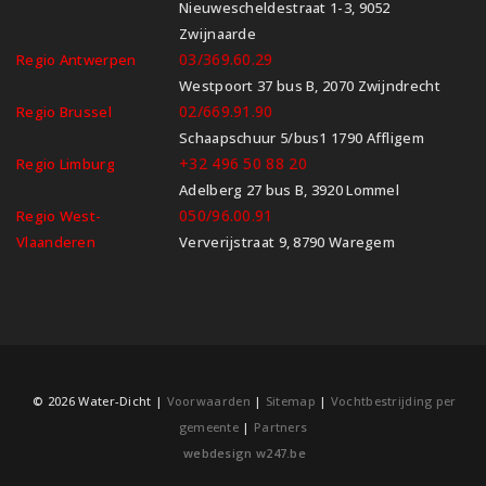
Nieuwescheldestraat 1-3, 9052
Zwijnaarde
03/369.60.29
Regio Antwerpen
Westpoort 37 bus B, 2070 Zwijndrecht
02/669.91.90
Regio Brussel
Schaapschuur 5/bus1 1790 Affligem
+32 496 50 88 20
Regio Limburg
Adelberg 27 bus B, 3920 Lommel
050/96.00.91
Regio West-
Vlaanderen
Ververijstraat 9, 8790 Waregem
© 2026 Water-Dicht |
Voorwaarden
|
Sitemap
|
Vochtbestrijding per
gemeente
|
Partners
webdesign w247.be