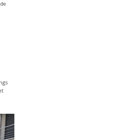
 de
n
angs
et