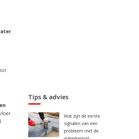
water
oor
Tips & advies
 en
vloer
Wat zijn de eerste
.
signalen van een
probleem met de
waterkering?