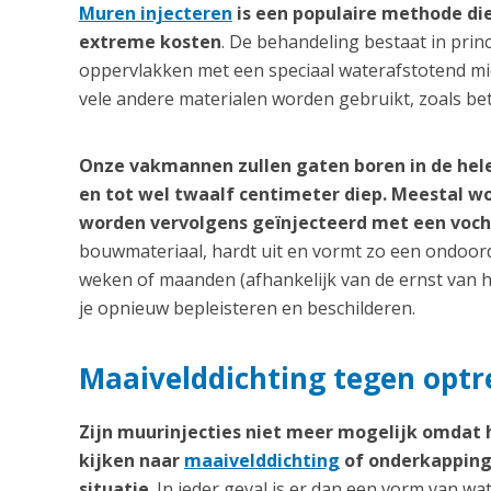
Muren injecteren
is een populaire methode die
extreme kosten
. De behandeling bestaat in prin
oppervlakken met een speciaal waterafstotend midd
vele andere materialen worden gebruikt, zoals be
Onze vakmannen zullen gaten boren in de hel
en tot wel twaalf centimeter diep. Meestal 
worden vervolgens geïnjecteerd met een voc
bouwmateriaal, hardt uit en vormt zo een ondoord
weken of maanden (afhankelijk van de ernst van h
je opnieuw bepleisteren en beschilderen.
Maaivelddichting tegen opt
Zijn muurinjecties niet meer mogelijk omdat
kijken naar
maaivelddichting
of onderkapping 
situatie
. In ieder geval is er dan een vorm van wa