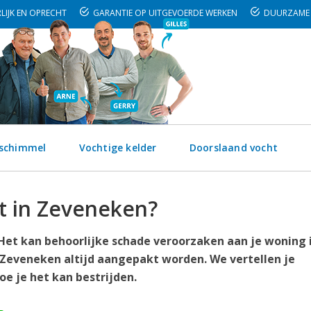
LIJK EN OPRECHT
GARANTIE OP UITGEVOERDE WERKEN
DUURZAME 
 schimmel
Vochtige kelder
Doorslaand vocht
t in Zeveneken?
. Het kan behoorlijke schade veroorzaken aan je woning 
Zeveneken altijd aangepakt worden. We vertellen je
e je het kan bestrijden.