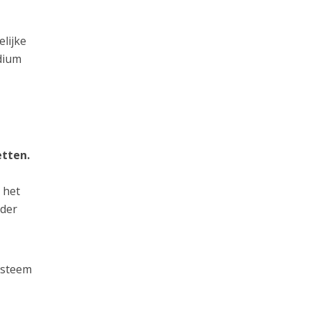
elijke
dium
etten.
 het
lder
ysteem