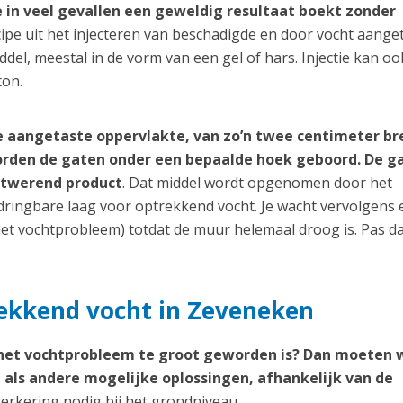
 in veel gevallen een geweldig resultaat boekt zonder
cipe uit het injecteren van beschadigde en door vocht aange
el, meestal in de vorm van een gel of hars. Injectie kan oo
ton.
e aangetaste oppervlakte, van zo’n twee centimeter br
worden de gaten onder een bepaalde hoek geboord. De g
htwerend product
. Dat middel wordt opgenomen door het
ringbare laag voor optrekkend vocht. Je wacht vervolgens 
et vochtprobleem) totdat de muur helemaal droog is. Pas d
rekkend vocht in Zeveneken
 het vochtprobleem te groot geworden is? Dan moeten 
als andere mogelijke oplossingen, afhankelijk van de
terkering nodig bij het grondniveau.