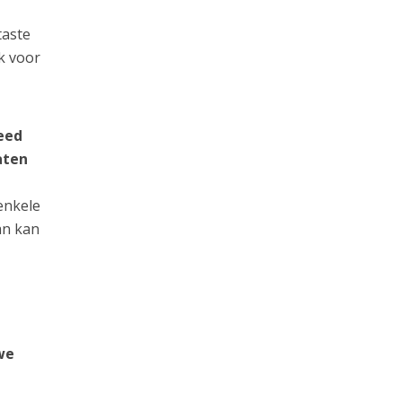
taste
k voor
eed
aten
enkele
an kan
we