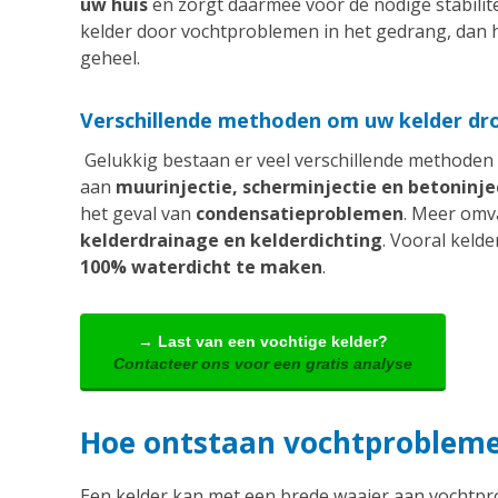
uw huis
en zorgt daarmee voor de nodige stabilitei
kelder door vochtproblemen in het gedrang, dan 
geheel.
Verschillende methoden om uw kelder dro
Gelukkig bestaan er veel verschillende methoden
aan
muurinjectie, scherminjectie en betoninjec
het geval van
condensatieproblemen
. Meer omv
kelderdrainage en kelderdichting
. Vooral keld
100% waterdicht te maken
.
→ Last van een vochtige kelder?
Contacteer ons voor een gratis analyse
Hoe ontstaan vochtproblemen
Een kelder kan met een brede waaier aan vochtpr