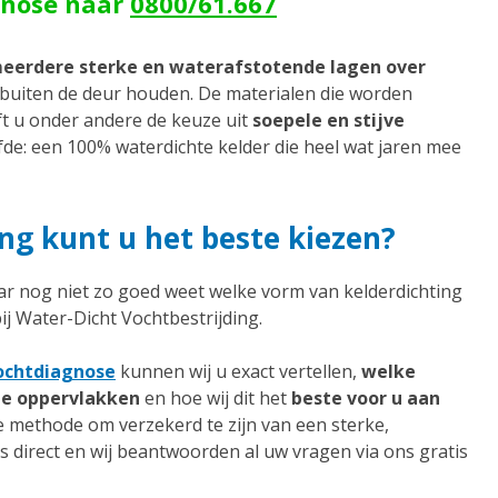
gnose naar
0800/61.667
meerdere sterke en waterafstotende lagen over
 buiten de deur houden. De materialen die worden
eft u onder andere de keuze uit
soepele en stijve
elfde: een 100% waterdichte kelder die heel wat jaren mee
ng kunt u het beste kiezen?
ar nog niet zo goed weet welke vorm van kelderdichting
bij Water-Dicht Vochtbestrijding.
vochtdiagnose
kunnen wij u exact vertellen,
welke
te oppervlakken
en hoe wij dit het
beste voor u aan
de methode om verzekerd te zijn van een sterke,
s direct en wij beantwoorden al uw vragen via ons gratis