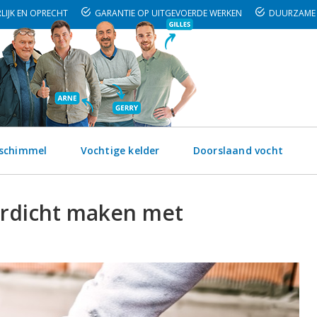
LIJK EN OPRECHT
GARANTIE OP UITGEVOERDE WERKEN
DUURZAME 
 schimmel
Vochtige kelder
Doorslaand vocht
rdicht maken met