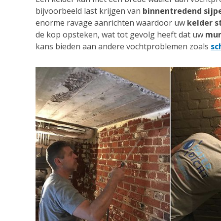
bijvoorbeeld last krijgen van
binnentredend sijp
enorme ravage aanrichten waardoor uw
kelder s
de kop opsteken, wat tot gevolg heeft dat uw
mur
kans bieden aan andere vochtproblemen zoals
sc