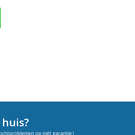
 huis?
vochtproblemen op mét garantie !