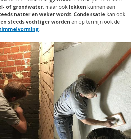
el- of grondwater
, maar ook
lekken
kunnen een
teeds natter en weker wordt
.
Condensatie
kan ook
en steeds vochtiger worden
en op termijn ook de
himmelvorming
.