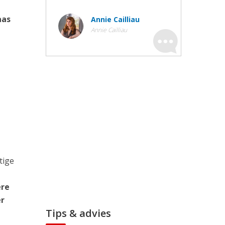
aas
Annie Cailliau
Annie Cailliau
tige
ere
er
Tips & advies