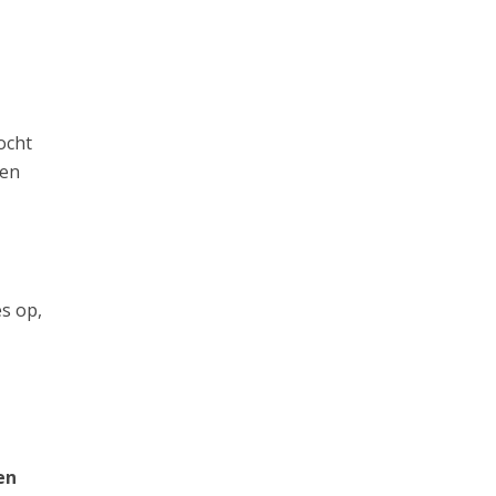
ocht
 en
s op,
en