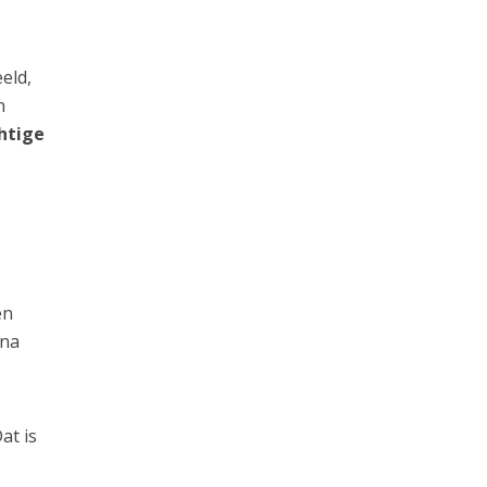
eld,
n
htige
en
 na
at is