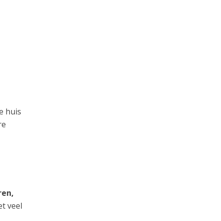
t
e huis
re
ren,
t veel