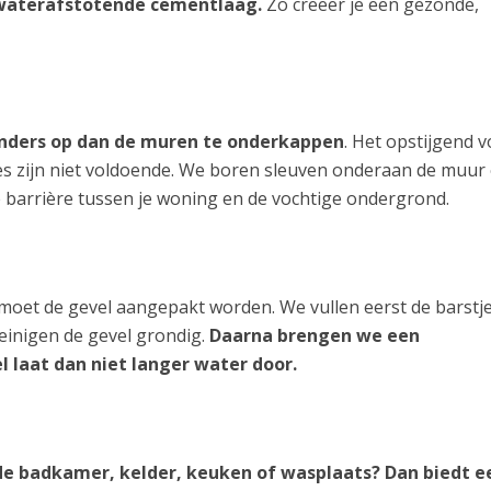
waterafstotende cementlaag.
Zo creëer je een gezonde,
anders op dan de muren te onderkappen
. Het opstijgend v
es zijn niet voldoende. We boren sleuven onderaan de muur
e barrière tussen je woning en de vochtige ondergrond.
 moet de gevel aangepakt worden. We vullen eerst de barstje
inigen de gevel grondig.
Daarna brengen we een
l laat dan niet langer water door.
 de badkamer, kelder, keuken of wasplaats? Dan biedt e