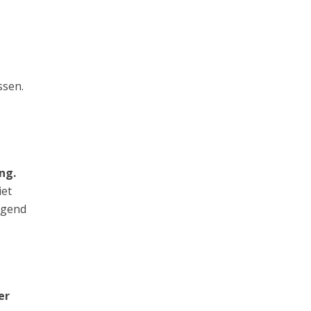
ssen.
ng.
iet
jgend
er