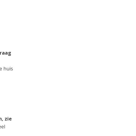
graag
e huis
, zie
eel