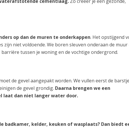
waterafstotende cementlaag.
Zo creëer je een gezonde,
anders op dan de muren te onderkappen
. Het opstijgend v
es zijn niet voldoende. We boren sleuven onderaan de muur
e barrière tussen je woning en de vochtige ondergrond.
 moet de gevel aangepakt worden. We vullen eerst de barstje
inigen de gevel grondig.
Daarna brengen we een
l laat dan niet langer water door.
 de badkamer, kelder, keuken of wasplaats? Dan biedt e