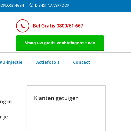
OPLOSSINGEN
DIENST NA VERKOOP
Bel Gratis 0800/61 667
Vraag uw gratis vochtdiagnose aan
PU-injectie
Actiefoto's
Contact
Klanten getuigen
ng in
We zijn gisteren gaan zien naar de
werken en jullie hebben dit heel
r je
voortreffelijk uitgevoerd !