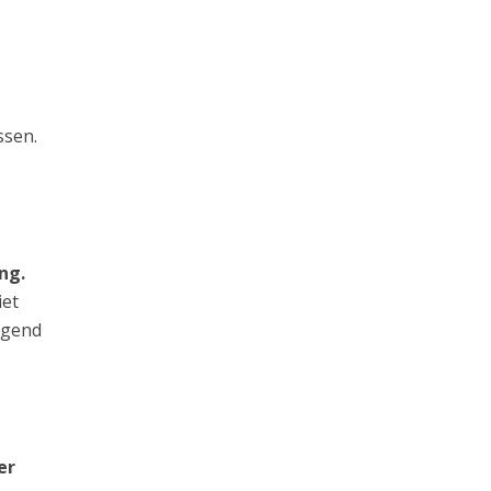
ssen.
ng.
iet
jgend
er