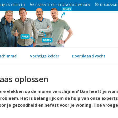
LIJK EN OPRECHT
GARANTIE OP UITGEVOERDE WERKEN
DUURZAME 
 schimmel
Vochtige kelder
Doorslaand vocht
aas oplossen
kere vlekken op de muren verschijnen? Dan heeft je woni
probleem. Het is belangrijk om de hulp van onze experts
oor je gezondheid en nefast voor je woning. Hoe vroege