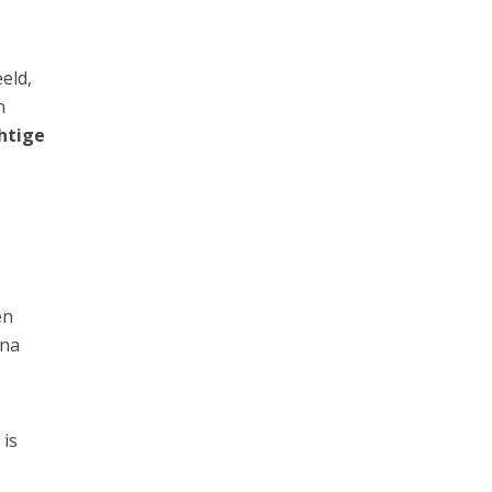
eld,
n
htige
en
 na
 is