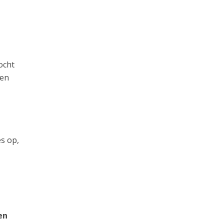
ocht
 en
s op,
en