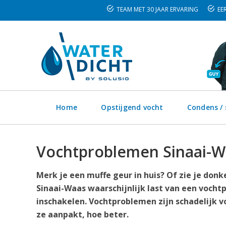
TEAM MET 30 JAAR ERVARING
EER
Home
Opstijgend vocht
Condens /
Vochtproblemen Sinaai-W
Merk je een muffe geur in huis? Of zie je don
Sinaai-Waas waarschijnlijk last van een vocht
inschakelen. Vochtproblemen zijn schadelijk v
ze aanpakt, hoe beter.