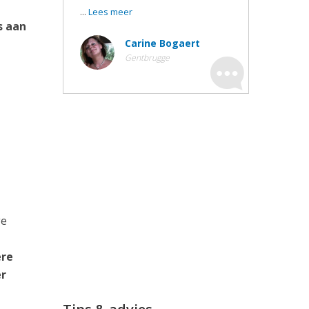
...
Lees meer
s aan
Carine Bogaert
Gentbrugge
ge
ere
er