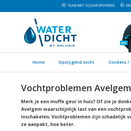
TEAM MET 30 JAAR ERVARING
EER
Home
Opstijgend vocht
Condens /
Vochtproblemen Avelgem
Merk je een muffe geur in huis? Of zie je don
Avelgem waarschijnlijk last van een vochtprob
inschakelen. Vochtproblemen zijn schadelijk v
ze aanpakt, hoe beter.