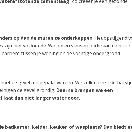
waterafstotende cementlaag.
Zo creëer je een gezonde,
anders op dan de muren te onderkappen
. Het opstijgend v
es zijn niet voldoende. We boren sleuven onderaan de muur
e barrière tussen je woning en de vochtige ondergrond.
 moet de gevel aangepakt worden. We vullen eerst de barstje
inigen de gevel grondig.
Daarna brengen we een
l laat dan niet langer water door.
 de badkamer, kelder, keuken of wasplaats? Dan biedt e