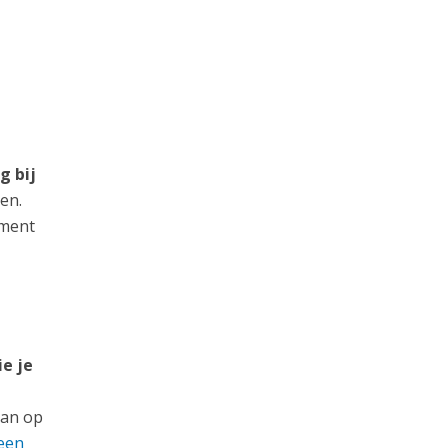
g bij
en.
ement
e je
lan op
 een