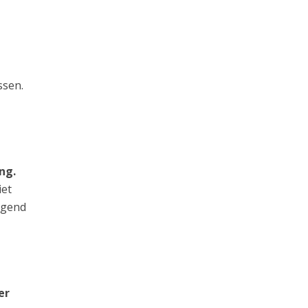
ssen.
ng.
iet
jgend
er