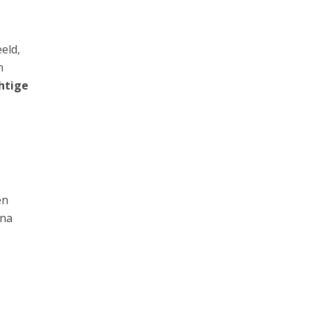
eld,
n
htige
en
 na