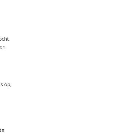
ocht
 en
s op,
en