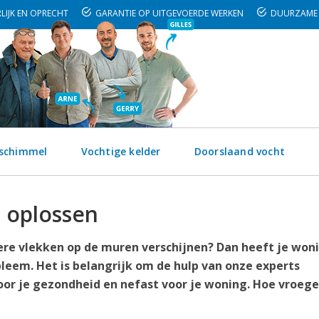
LIJK EN OPRECHT
GARANTIE OP UITGEVOERDE WERKEN
DUURZAME 
 schimmel
Vochtige kelder
Doorslaand vocht
 oplossen
kere vlekken op de muren verschijnen? Dan heeft je woni
leem. Het is belangrijk om de hulp van onze experts
oor je gezondheid en nefast voor je woning. Hoe vroege