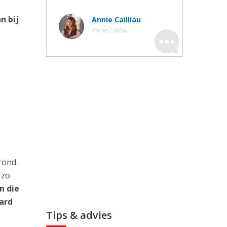
n bij
Annie Cailliau
Annie Cailliau
rond.
 zo
n die
aard
Tips & advies