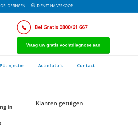
OPLOSSINGEN
DIENST NA VERKOOP
Bel Gratis 0800/61 667
Vraag uw gratis vochtdiagnose aan
PU-injectie
Actiefoto's
Contact
Klanten getuigen
ng in
Bedankt voor het duidelijke
e
advies, de goeie afspraken en de
stipte uitvoering.