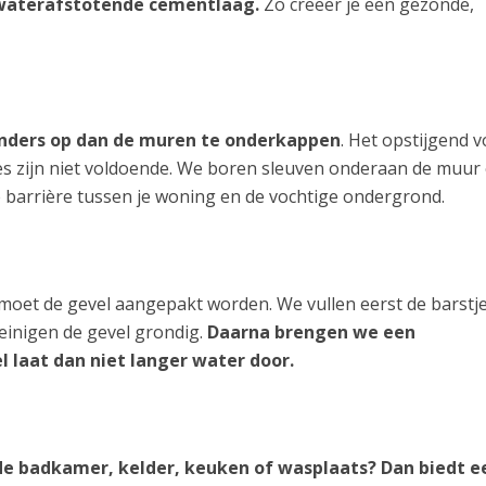
waterafstotende cementlaag.
Zo creëer je een gezonde,
anders op dan de muren te onderkappen
. Het opstijgend v
es zijn niet voldoende. We boren sleuven onderaan de muur
e barrière tussen je woning en de vochtige ondergrond.
 moet de gevel aangepakt worden. We vullen eerst de barstje
inigen de gevel grondig.
Daarna brengen we een
l laat dan niet langer water door.
 de badkamer, kelder, keuken of wasplaats? Dan biedt e