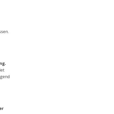
ssen.
ng.
iet
jgend
er