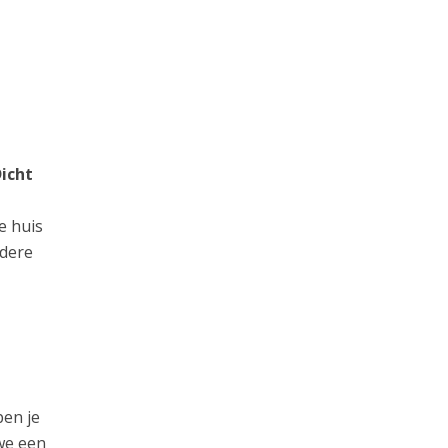
icht
e huis
ndere
pen je
we een