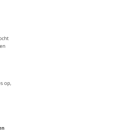
ocht
 en
s op,
en