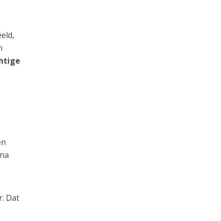
eld,
n
htige
en
 na
r. Dat