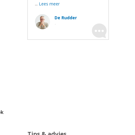
...
Lees meer
De Rudder
-
ok
Tips & advies