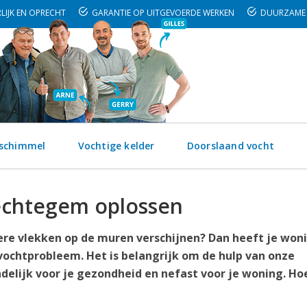
LIJK EN OPRECHT
GARANTIE OP UITGEVOERDE WERKEN
DUURZAME 
 schimmel
Vochtige kelder
Doorslaand vocht
echtegem oplossen
kere vlekken op de muren verschijnen? Dan heeft je woni
vochtprobleem. Het is belangrijk om de hulp van onze
delijk voor je gezondheid en nefast voor je woning. Ho