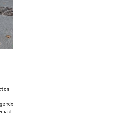
eten
ijgende
emaal