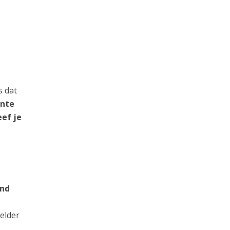
s dat
ante
eef je
and
elder