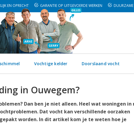
LIJK EN OPRECHT
GARANTIE OP UITGEVOERDE WERKEN
DUURZAME 
 schimmel
Vochtige kelder
Doorslaand vocht
jding in Ouwegem?
blemen? Dan ben je niet alleen. Heel wat woningen in 
htproblemen. Dat vocht kan verschillende oorzaken
epakt worden. In dit artikel kom je te weten hoe je