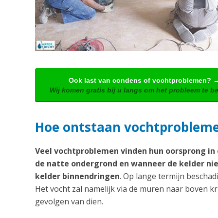
Ook last van condens of vochtproblemen? 
Wij komen gratis bij u langs om het probleem te b
Hoe ontstaan vochtproblem
Veel vochtproblemen vinden hun oorsprong in o
de natte ondergrond en wanneer de kelder nie
kelder binnendringen
. Op lange termijn beschadi
Het vocht zal namelijk via de muren naar boven k
gevolgen van dien.