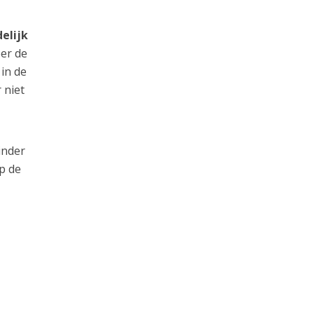
elijk
er de
 in de
 niet
inder
p de