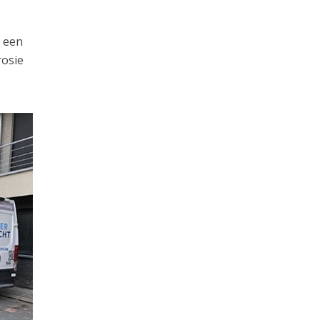
e een
rosie