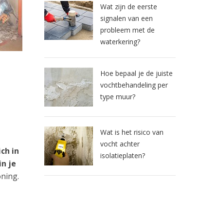
Wat zijn de eerste
signalen van een
probleem met de
waterkering?
Hoe bepaal je de juiste
vochtbehandeling per
type muur?
Wat is het risico van
vocht achter
ch in
isolatieplaten?
n je
oning.